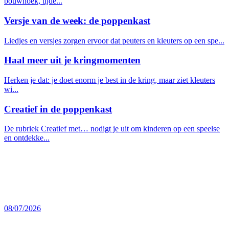
bouwhoek, tijde...
Versje van de week: de poppenkast
Liedjes en versjes zorgen ervoor dat peuters en kleuters op een spe...
Haal meer uit je kringmomenten
Herken je dat: je doet enorm je best in de kring, maar ziet kleuters
wi...
Creatief in de poppenkast
De rubriek Creatief met… nodigt je uit om kinderen op een speelse
en ontdekke...
08/07/2026