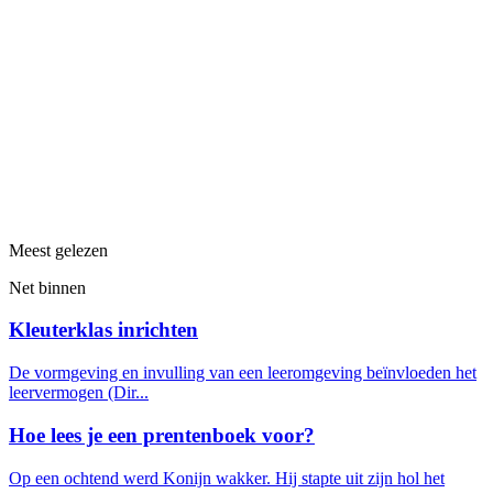
Meest gelezen
Net binnen
Kleuterklas inrichten
De vormgeving en invulling van een leeromgeving beïnvloeden het
leervermogen (Dir...
Hoe lees je een prentenboek voor?
Op een ochtend werd Konijn wakker. Hij stapte uit zijn hol het