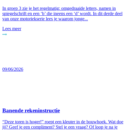
In groep 3 zie je het regelmatig: omgedraaide letters, namen in
spiegelschrift en een ‘b’ die ineens een ‘d’ wordt. In dit derde deel
van onze motoriekserie lees je waarom jonge...
Lees meer
09/06/2026
Banende rekeninstructie
“Deze toren is hoger!” roept een kleuter in de bouwhoek. Wat doe
jij? Geef je een compliment? Stel je een vraag? Of loop je na je