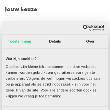
Jouw keuze
Kies een abonnement
*
Ja, ik neem een HJK Online abonnement -
€ 54,50 per jaar
Toestemming
Details
Over
Bezorgadres
Wat zijn cookies?
Cookies zijn kleine tekstbestanden die door websites
kunnen worden gebruikt om gebruikerservaringen te
Voornaam
*
verbeteren. Volgens de wet mogen wij cookies opslaan
op je apparaat als ze strikt noodzakelijk zijn voor het
gebruik van de site. Voor alle andere soorten cookies
krijgen we graag je toestemming.
Tussenvoegsel