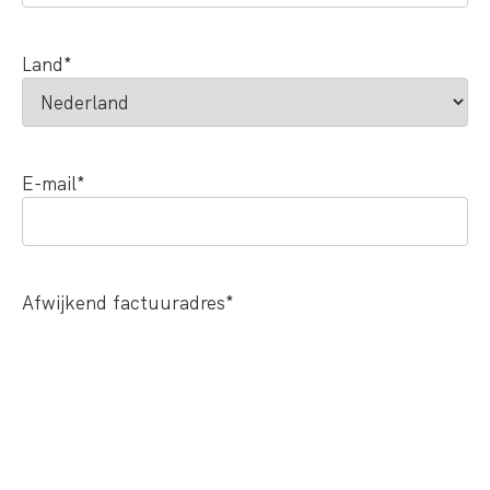
Land
*
E-mail
*
Afwijkend factuuradres
*
Nee
Ja
Betaalwijze