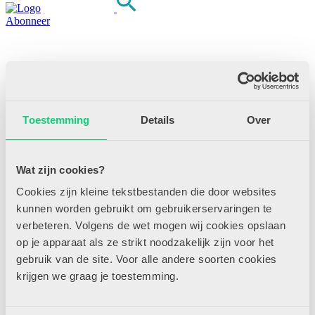
Abonneer
Thema’s
Toestemming
Details
Over
Specials
Opinie
Recensies
HJK Congres
Wat zijn cookies?
Nieuwsbrief
Cookies zijn kleine tekstbestanden die door websites
Archief
kunnen worden gebruikt om gebruikerservaringen te
verbeteren. Volgens de wet mogen wij cookies opslaan
op je apparaat als ze strikt noodzakelijk zijn voor het
Zoeken
gebruik van de site. Voor alle andere soorten cookies
krijgen we graag je toestemming.
Neem contact op
Zoeken