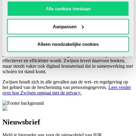
Privacy
Alle cookies toestaan
HJK is een uitgave van Uitgeverij Zwijsen B.V., hierna ‘Zwijsen’.
Zwijsen ontwikkelt zich van educatieve uitgeverij tot een moderne
Aanpassen
learning design company. Met onze groeiende expertise, ervaring en
leeroplossingen zijn wij een partner voor scholen bij het vernieuwen
en verbeteren van hun onderwijs.
Alleen noodzakelijke cookies
Zo kunnen we samen beter recht doen aan de verschillen tussen
lerenden en scholen en ervoor zorgen dat leren steeds persoonlijker,
effectiever en efficiënter wordt. Zwijsen levert daarvoor boeken,
maar steeds vaker ook digitaal lesmateriaal dat in samenwerking met
scholen tot stand komt.
Zwijsen houdt zich in alle gevallen aan de wet- en regelgeving op
het gebied van de bescherming van persoonsgegevens.
Lees verder
over hoe Zwijsen omgaat met de privacy.
Nieuwsbrief
Meld je hieronder aan voor de nieuwsbrief van HJK