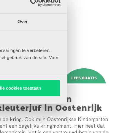
DANÉE HEIJKAMP
Over
rvaringen te verbeteren.
het gebruik van de site. Voor
0/03/2026
lle cookies toestaan
Dagboek van een
kleuterjuf in Oostenrijk
#6
n de kring. Ook mijn Oostenrijkse Kindergarten
ent een dagelijks kringmoment. Hier heet dat
orgenkreis. Het is een vertrouwd begin van de