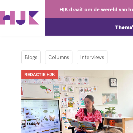
HJK draait om de wereld van h
Thema’
Blogs
Columns
Interviews
REDACTIE HJK