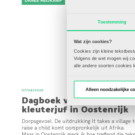
DANÉE HEIJKAMP
Toestemming
Wat zijn cookies?
Cookies zijn kleine tekstbes
Volgens de wet mogen wij cook
alle andere soorten cookies 
07/04/2026
Alleen noodzakelijke c
Dagboek van een
kleuterjuf in Oostenrijk
#7
Dorpsgevoel. De uitdrukking It takes a village 
raise a child komt oorspronkelijk uit Afrika.
Maar in Oostenrijk merk ik hoe treffend die tek