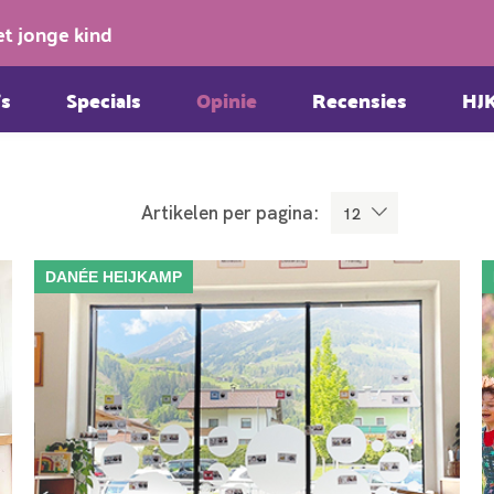
et jonge kind
s
Specials
Opinie
Recensies
HJ
Artikelen per pagina:
DANÉE HEIJKAMP