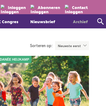
Zoeken
Inloggen
Abonneren
Contact
K Congres
Nieuwsbrief
Archief
Sorteren op:
DANÉE HEIJKAMP