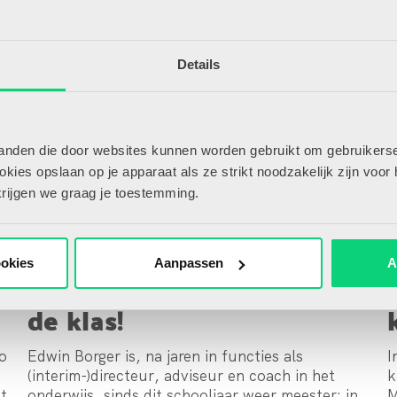
REDACTIE HJK
Details
tanden die door websites kunnen worden gebruikt om gebruikerse
ies opslaan op je apparaat als ze strikt noodzakelijk zijn voor 
krijgen we graag je toestemming.
10/03/2026
1
ookies
Aanpassen
A
Daarom staat Edwin voor
de klas!
to
Edwin Borger is, na jaren in functies als
I
(interim-)directeur, adviseur en coach in het
k
st
onderwijs, sinds dit schooljaar weer meester: in
M