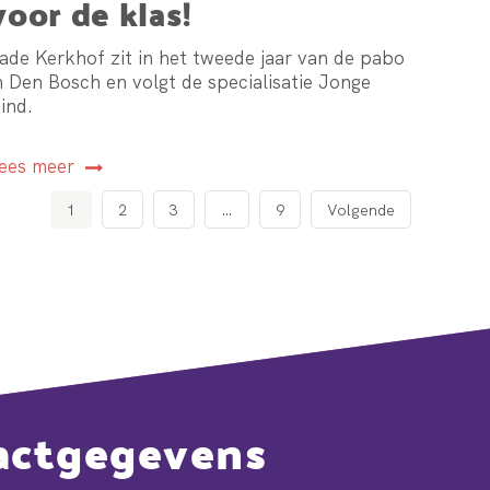
voor de klas!
ade Kerkhof zit in het tweede jaar van de pabo
n Den Bosch en volgt de specialisatie Jonge
ind.
ees meer
1
2
3
…
9
Volgende
actgegevens