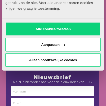
Locomotiefboulevard 101
gebruik van de site. Voor alle andere soorten cookies
5041 SE Tilburg
krijgen we graag je toestemming.
013-5838800
contact@hjk-online.nl
Alle cookies toestaan
Over HJK
Artikel insturen
Aanpassen
Adverteren in HJK
Contact
Alleen noodzakelijke cookies
Nieuwsbrief
Meld je hieronder aan voor de nieuwsbrief van HJK