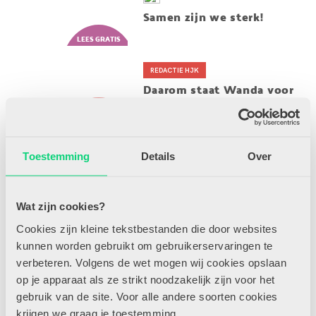
Samen zijn we sterk!
REDACTIE HJK
Daarom staat Wanda voor
de klas!
Toestemming
Details
Over
Versje van de week:
puzzelen
Wat zijn cookies?
Cookies zijn kleine tekstbestanden die door websites
Nieuwkomers
kunnen worden gebruikt om gebruikerservaringen te
verbeteren. Volgens de wet mogen wij cookies opslaan
op je apparaat als ze strikt noodzakelijk zijn voor het
gebruik van de site. Voor alle andere soorten cookies
Groepsklimaat
krijgen we graag je toestemming.