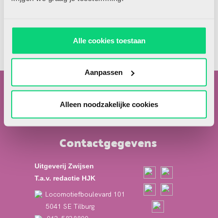
Alle cookies toestaan
Samenwerken met ouders
Aanpassen
Alleen noodzakelijke cookies
Contactgegevens
Uitgeverij Zwijsen
T.a.v. redactie HJK
Locomotiefboulevard 101
5041 SE Tilburg