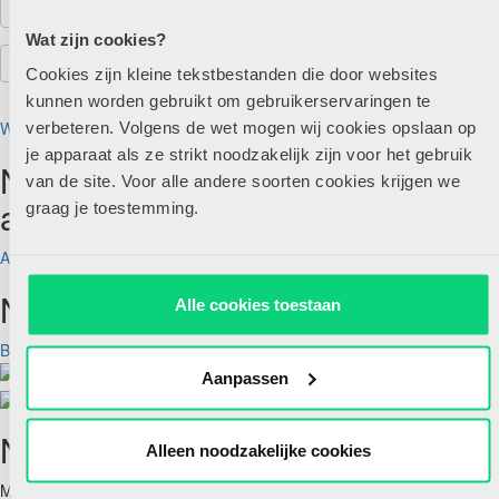
Wat zijn cookies?
Cookies zijn kleine tekstbestanden die door websites
kunnen worden gebruikt om gebruikerservaringen te
Wachtwoord vergeten?
verbeteren. Volgens de wet mogen wij cookies opslaan op
je apparaat als ze strikt noodzakelijk zijn voor het gebruik
Nog geen account maar wel
van de site. Voor alle andere soorten cookies krijgen we
abonnee?
graag je toestemming.
Account aanmaken
Nog geen abonnee?
Alle cookies toestaan
Bekijk aanbod
Aanpassen
Nieuwsbrief
Alleen noodzakelijke cookies
Meld je hieronder aan voor de nieuwsbrief van HJK