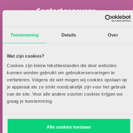
Contactgegevens
Uitgeverij Zwijsen
T.a.v. redactie HJK
Toestemming
Details
Over
Locomotiefboulevard 101
5041 SE Tilburg
Wat zijn cookies?
013-5838800
contact@hjk-online.nl
Cookies zijn kleine tekstbestanden die door websites
kunnen worden gebruikt om gebruikerservaringen te
verbeteren. Volgens de wet mogen wij cookies opslaan op
Over HJK
je apparaat als ze strikt noodzakelijk zijn voor het gebruik
Artikel insturen
van de site. Voor alle andere soorten cookies krijgen we
graag je toestemming.
Adverteren in HJK
Contact
Alle cookies toestaan