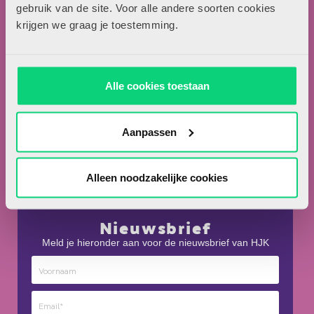
Locomotiefboulevard 101
gebruik van de site. Voor alle andere soorten cookies
5041 SE Tilburg
krijgen we graag je toestemming.
013-5838800
contact@hjk-online.nl
Alle cookies toestaan
Over HJK
Artikel insturen
Aanpassen
Adverteren in HJK
Contact
Alleen noodzakelijke cookies
Nieuwsbrief
Meld je hieronder aan voor de nieuwsbrief van HJK