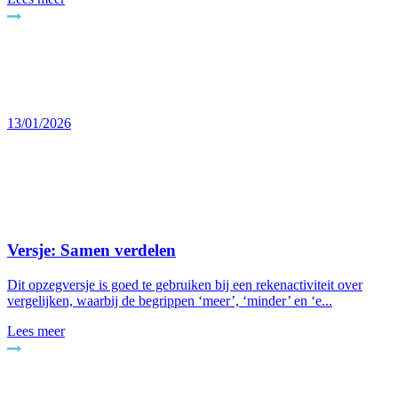
13/01/2026
Versje: Samen verdelen
Dit opzegversje is goed te gebruiken bij een rekenactiviteit over
vergelijken, waarbij de begrippen ‘meer’, ‘minder’ en ‘e...
Lees meer