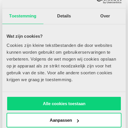
Lees meer
Toestemming
Details
Over
Wat zijn cookies?
Cookies zijn kleine tekstbestanden die door websites
13/01/2026
kunnen worden gebruikt om gebruikerservaringen te
verbeteren. Volgens de wet mogen wij cookies opslaan
op je apparaat als ze strikt noodzakelijk zijn voor het
gebruik van de site. Voor alle andere soorten cookies
krijgen we graag je toestemming.
Dagboek van een kleuterjuf in Oostenrijk #5
Schoolrijp Ik ben nieuwsgierig: wat verstaan de juffen op de
Kindergarten hier onder schoolrijpheid? Wanneer stroomt ee...
Alle cookies toestaan
Lees meer
Aanpassen