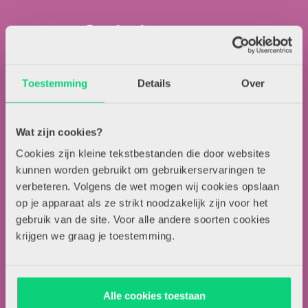
Contactgegevens
Uitgeverij Zwijsen
T.a.v. redactie HJK
Toestemming
Details
Over
Locomotiefboulevard 101
5041 SE Tilburg
Wat zijn cookies?
013-5838800
Cookies zijn kleine tekstbestanden die door websites
contact@hjk-online.nl
kunnen worden gebruikt om gebruikerservaringen te
verbeteren. Volgens de wet mogen wij cookies opslaan
Over HJK
op je apparaat als ze strikt noodzakelijk zijn voor het
gebruik van de site. Voor alle andere soorten cookies
Artikel insturen
krijgen we graag je toestemming.
Adverteren in HJK
Contact
Alle cookies toestaan