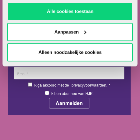
Adverteren in HJK
Alle cookies toestaan
Contact
Aanpassen
Nieuwsbrief
Meld je hieronder aan voor de nieuwsbrief van HJK
Alleen noodzakelijke cookies
Ik ga akkoord met de
privacyvoorwaarden.
*
Ik ben abonnee van HJK.