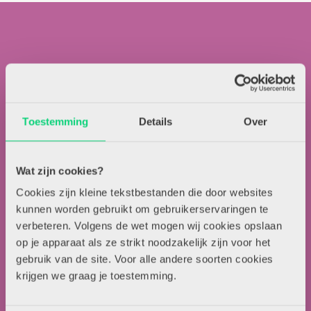
Contactgegevens
Toestemming
Details
Over
Uitgeverij Zwijsen
T.a.v. redactie HJK
Wat zijn cookies?
Locomotiefboulevard 101
Cookies zijn kleine tekstbestanden die door websites
5041 SE Tilburg
kunnen worden gebruikt om gebruikerservaringen te
013-5838800
verbeteren. Volgens de wet mogen wij cookies opslaan
contact@hjk-online.nl
op je apparaat als ze strikt noodzakelijk zijn voor het
gebruik van de site. Voor alle andere soorten cookies
krijgen we graag je toestemming.
Over HJK
Artikel insturen