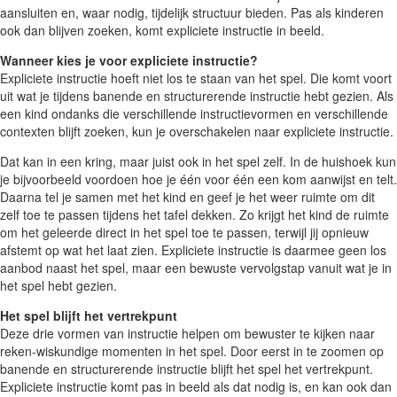
aansluiten en, waar nodig, tijdelijk structuur bieden. Pas als kinderen
ook dan blijven zoeken, komt expliciete instructie in beeld.
Wanneer kies je voor expliciete instructie?
Expliciete instructie hoeft niet los te staan van het spel. Die komt voort
uit wat je tijdens banende en structurerende instructie hebt gezien. Als
een kind ondanks die verschillende instructievormen en verschillende
contexten blijft zoeken, kun je overschakelen naar expliciete instructie.
Dat kan in een kring, maar juist ook in het spel zelf. In de huishoek kun
je bijvoorbeeld voordoen hoe je één voor één een kom aanwijst en telt.
Daarna tel je samen met het kind en geef je het weer ruimte om dit
zelf toe te passen tijdens het tafel dekken. Zo krijgt het kind de ruimte
om het geleerde direct in het spel toe te passen, terwijl jij opnieuw
afstemt op wat het laat zien. Expliciete instructie is daarmee geen los
aanbod naast het spel, maar een bewuste vervolgstap vanuit wat je in
het spel hebt gezien.
Het spel blijft het vertrekpunt
Deze drie vormen van instructie helpen om bewuster te kijken naar
reken-wiskundige momenten in het spel. Door eerst in te zoomen op
banende en structurerende instructie blijft het spel het vertrekpunt.
Expliciete instructie komt pas in beeld als dat nodig is, en kan ook dan