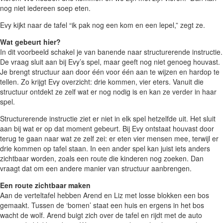
nog niet iedereen soep eten.
Evy kijkt naar de tafel “ik pak nog een kom en een lepel,” zegt ze.
Wat gebeurt hier?
In dit voorbeeld schakel je van banende naar structurerende instructie.
De vraag sluit aan bij Evy’s spel, maar geeft nog niet genoeg houvast.
Je brengt structuur aan door één voor één aan te wijzen en hardop te
tellen. Zo krijgt Evy overzicht: drie kommen, vier eters. Vanuit die
structuur ontdekt ze zelf wat er nog nodig is en kan ze verder in haar
spel.
Structurerende instructie ziet er niet in elk spel hetzelfde uit. Het sluit
aan bij wat er op dat moment gebeurt. Bij Evy ontstaat houvast door
terug te gaan naar wat ze zelf zei: er eten vier mensen mee, terwijl er
drie kommen op tafel staan. In een ander spel kan juist iets anders
zichtbaar worden, zoals een route die kinderen nog zoeken. Dan
vraagt dat om een andere manier van structuur aanbrengen.
Een route zichtbaar maken
Aan de verteltafel hebben Arend en Liz met losse blokken een bos
gemaakt. Tussen de ‘bomen’ staat een huis en ergens in het bos
wacht de wolf. Arend buigt zich over de tafel en rijdt met de auto