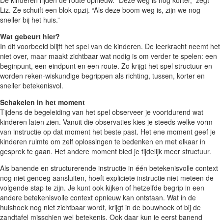
De kinderen rijden de route opnieuw. “Deze weg is nog korter,” zegt
Liz. Ze schuift een blok opzij. “Als deze boom weg is, zijn we nog
sneller bij het huis.”
Wat gebeurt hier?
In dit voorbeeld blijft het spel van de kinderen. De leerkracht neemt het
niet over, maar maakt zichtbaar wat nodig is om verder te spelen: een
beginpunt, een eindpunt en een route. Zo krijgt het spel structuur en
worden reken-wiskundige begrippen als richting, tussen, korter en
sneller betekenisvol.
Schakelen in het moment
Tijdens de begeleiding van het spel observeer je voortdurend wat
kinderen laten zien. Vanuit die observaties kies je steeds welke vorm
van instructie op dat moment het beste past. Het ene moment geef je
kinderen ruimte om zelf oplossingen te bedenken en met elkaar in
gesprek te gaan. Het andere moment bied je tijdelijk meer structuur.
Als banende en structurerende instructie in één betekenisvolle context
nog niet genoeg aansluiten, hoeft expliciete instructie niet meteen de
volgende stap te zijn. Je kunt ook kijken of hetzelfde begrip in een
andere betekenisvolle context opnieuw kan ontstaan. Wat in de
huishoek nog niet zichtbaar wordt, krijgt in de bouwhoek of bij de
zandtafel misschien wel betekenis. Ook daar kun je eerst banend