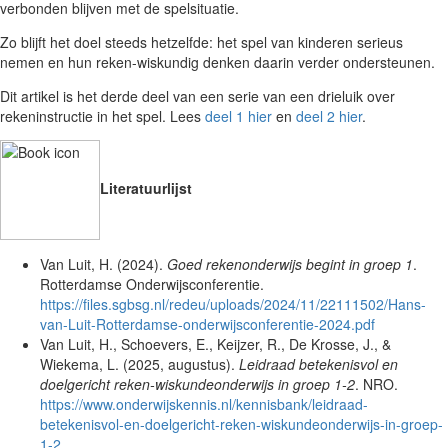
verbonden blijven met de spelsituatie.
Zo blijft het doel steeds hetzelfde: het spel van kinderen serieus
nemen en hun reken-wiskundig denken daarin verder ondersteunen.
Dit artikel is het derde deel van een serie van een drieluik over
rekeninstructie in het spel. Lees
deel 1 hier
en
deel 2 hier
.
Literatuurlijst
Van Luit, H. (2024).
Goed rekenonderwijs begint in groep 1
.
Rotterdamse Onderwijsconferentie.
https://files.sgbsg.nl/redeu/uploads/2024/11/22111502/Hans-
van-Luit-Rotterdamse-onderwijsconferentie-2024.pdf
Van Luit, H., Schoevers, E., Keijzer, R., De Krosse, J., &
Wiekema, L. (2025, augustus).
Leidraad betekenisvol en
doelgericht reken-wiskundeonderwijs in groep 1-2
. NRO.
https://www.onderwijskennis.nl/kennisbank/leidraad-
betekenisvol-en-doelgericht-reken-wiskundeonderwijs-in-groep-
1-2