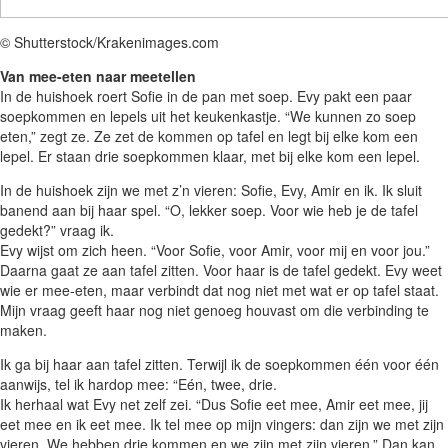
© Shutterstock/Krakenimages.com
Van mee-eten naar meetellen
In de huishoek roert Sofie in de pan met soep. Evy pakt een paar
soepkommen en lepels uit het keukenkastje. “We kunnen zo soep
eten,” zegt ze. Ze zet de kommen op tafel en legt bij elke kom een
lepel. Er staan drie soepkommen klaar, met bij elke kom een lepel.
In de huishoek zijn we met z’n vieren: Sofie, Evy, Amir en ik. Ik sluit
banend aan bij haar spel. “O, lekker soep. Voor wie heb je de tafel
gedekt?” vraag ik.
Evy wijst om zich heen. “Voor Sofie, voor Amir, voor mij en voor jou.”
Daarna gaat ze aan tafel zitten. Voor haar is de tafel gedekt. Evy weet
wie er mee-eten, maar verbindt dat nog niet met wat er op tafel staat.
Mijn vraag geeft haar nog niet genoeg houvast om die verbinding te
maken.
Ik ga bij haar aan tafel zitten. Terwijl ik de soepkommen één voor één
aanwijs, tel ik hardop mee: “Eén, twee, drie.
Ik herhaal wat Evy net zelf zei. “Dus Sofie eet mee, Amir eet mee, jij
eet mee en ik eet mee. Ik tel mee op mijn vingers: dan zijn we met zijn
vieren. We hebben drie kommen en we zijn met zijn vieren.” Dan kan