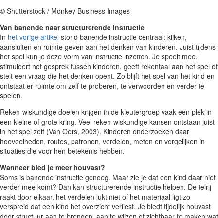
© Shutterstock / Monkey Business Images
Van banende naar structurerende instructie
In
het vorige artikel
stond banende instructie centraal: kijken,
aansluiten en ruimte geven aan het denken van kinderen. Juist tijdens
het spel kun je deze vorm van instructie inzetten. Je speelt mee,
stimuleert het gesprek tussen kinderen, geeft rekentaal aan het spel of
stelt een vraag die het denken opent. Zo blijft het spel van het kind en
ontstaat er ruimte om zelf te proberen, te verwoorden en verder te
spelen.
Reken-wiskundige doelen krijgen in de kleutergroep vaak een plek in
een kleine of grote kring. Veel reken-wiskundige kansen ontstaan juist
in het spel zelf (Van Oers, 2003). Kinderen onderzoeken daar
hoeveelheden, routes, patronen, verdelen, meten en vergelijken in
situaties die voor hen betekenis hebben.
Wanneer bied je meer houvast?
Soms is banende instructie genoeg. Maar zie je dat een kind daar niet
verder mee komt? Dan kan structurerende instructie helpen. De telrij
raakt door elkaar, het verdelen lukt niet of het materiaal ligt zo
verspreid dat een kind het overzicht verliest. Je biedt tijdelijk houvast
door structuur aan te brengen, aan te wijzen of zichtbaar te maken wat