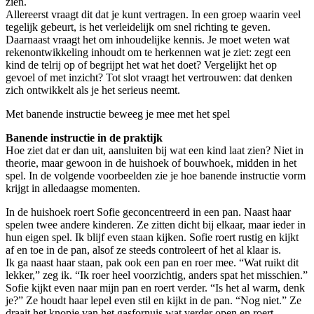
zien.
Allereerst vraagt dit dat je kunt vertragen. In een groep waarin veel
tegelijk gebeurt, is het verleidelijk om snel richting te geven.
Daarnaast vraagt het om inhoudelijke kennis. Je moet weten wat
rekenontwikkeling inhoudt om te herkennen wat je ziet: zegt een
kind de telrij op of begrijpt het wat het doet? Vergelijkt het op
gevoel of met inzicht? Tot slot vraagt het vertrouwen: dat denken
zich ontwikkelt als je het serieus neemt.
Met banende instructie beweeg je mee met het spel
Banende instructie in de praktijk
Hoe ziet dat er dan uit, aansluiten bij wat een kind laat zien? Niet in
theorie, maar gewoon in de huishoek of bouwhoek, midden in het
spel. In de volgende voorbeelden zie je hoe banende instructie vorm
krijgt in alledaagse momenten.
In de huishoek roert Sofie geconcentreerd in een pan. Naast haar
spelen twee andere kinderen. Ze zitten dicht bij elkaar, maar ieder in
hun eigen spel. Ik blijf even staan kijken. Sofie roert rustig en kijkt
af en toe in de pan, alsof ze steeds controleert of het al klaar is.
Ik ga naast haar staan, pak ook een pan en roer mee. “Wat ruikt dit
lekker,” zeg ik. “Ik roer heel voorzichtig, anders spat het misschien.”
Sofie kijkt even naar mijn pan en roert verder. “Is het al warm, denk
je?” Ze houdt haar lepel even stil en kijkt in de pan. “Nog niet.” Ze
draait het knopje van het gasfornuis wat verder open en roert