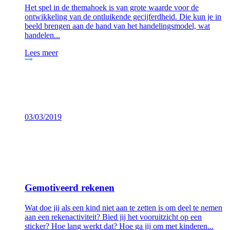
Het spel in de themahoek is van grote waarde voor de
ontwikkeling van de ontluikende gecijferdheid. Die kun je in
beeld brengen aan de hand van het handelingsmodel, wat
handelen...
Lees meer
03/03/2019
Gemotiveerd rekenen
Wat doe jij als een kind niet aan te zetten is om deel te nemen
aan een rekenactiviteit? Bied jij het vooruitzicht op een
sticker? Hoe lang werkt dat? Hoe ga jij om met kinderen...