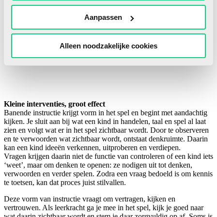
waardevolle informatie.
Op basis van wat je waarneemt, maak je een professioneel
Aanpassen
afgewogen keuze: groeit het denken verder binnen het spel of vraagt
dit moment om meer houvast?
Alleen noodzakelijke cookies
Kleine interventies, groot effect
Banende instructie krijgt vorm in het spel en begint met aandachtig
kijken. Je sluit aan bij wat een kind in handelen, taal en spel al laat
zien en volgt wat er in het spel zichtbaar wordt. Door te observeren
en te verwoorden wat zichtbaar wordt, ontstaat denkruimte. Daarin
kan een kind ideeën verkennen, uitproberen en verdiepen.
Vragen krijgen daarin niet de functie van controleren of een kind iets
‘weet’, maar om denken te openen: ze nodigen uit tot denken,
verwoorden en verder spelen. Zodra een vraag bedoeld is om kennis
te toetsen, kan dat proces juist stilvallen.
Deze vorm van instructie vraagt om vertragen, kijken en
vertrouwen. Als leerkracht ga je mee in het spel, kijk je goed naar
wat daarin zichtbaar wordt en stem je daar zorgvuldig op af. Soms is