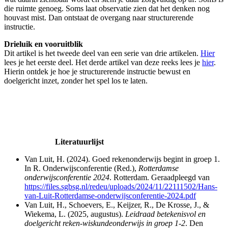
die ruimte genoeg. Soms laat observatie zien dat het denken nog
houvast mist. Dan ontstaat de overgang naar structurerende
instructie.
Drieluik en vooruitblik
Dit artikel is het tweede deel van een serie van drie artikelen.
Hier
lees je het eerste deel. Het derde artikel van deze reeks lees je
hier
.
Hierin ontdek je hoe je structurerende instructie bewust en
doelgericht inzet, zonder het spel los te laten.
Literatuurlijst
Van Luit, H. (2024). Goed rekenonderwijs begint in groep 1.
In R. Onderwijsconferentie (Red.),
Rotterdamse
onderwijsconferentie 2024
. Rotterdam. Geraadpleegd van
https://files.sgbsg.nl/redeu/uploads/2024/11/22111502/Hans-
van-Luit-Rotterdamse-onderwijsconferentie-2024.pdf
Van Luit, H., Schoevers, E., Keijzer, R., De Krosse, J., &
Wiekema, L. (2025, augustus).
Leidraad betekenisvol en
doelgericht reken-wiskundeonderwijs in groep 1-2
. Den