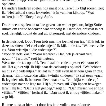
opnieuw.
De andere kinderen spelen nog naast ons. Terwijl ik blijf roeren, zeg
ik: “Het ruikt al steeds lekkerder.” Eén van hen kijkt op. “Wat
maken jullie?” “Soep,” zegt Sofie.
Door mee te spelen en taal te geven aan wat er gebeurt, krijgt Sofie
ruimte om zelf te bedenken wat er nodig is. Haar idee ontstaat in het
spel. Tegelijk nodigt de taal uit tot gesprek met de andere kinderen.
In de huishoek loopt Teun trots naar me toe met een tas. “Kijk juf, in
deze tas zitten héél veel cadeautjes!” Ik kijk in de tas. “Wat een volle
tas. Voor wie zijn al die cadeautjes?”
“Voor de hele klas!” “Voor iedereen? Dan heb je er vast veel
nodig.” “Twintig,” zegt hij meteen.
We zetten de tas op tafel. Teun haalt de cadeautjes er één voor één
uit. Het zijn er vijf. Ik kijk naar de cadeautjes op tafel. “We hebben
nu dus vijf cadeautjes.” Ik laat mijn blik even naar hem gaan en zeg
daarna: “En in onze klas zitten twintig kinderen.” Ik stel geen vraag.
Ik leg niets uit. Ik benoem alleen wat er is. Teun kijkt van de vijf
cadeautjes naar de lege tas. Hij blijft even stil. Zijn lippen bewegen
terwijl hij telt. “Dat is niet genoeg,” zegt hij. “Dan missen we er nog
vijftien.” “Vijftien,” herhaal ik. “Dan moet ik er nog vijftien maken,”
zegt hij.
Ruimte ontstaat hier niet door iets in te vullen, maar door te