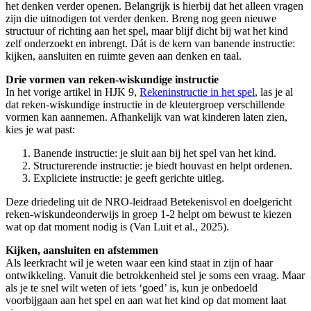
het denken verder openen. Belangrijk is hierbij dat het alleen vragen
zijn die uitnodigen tot verder denken. Breng nog geen nieuwe
structuur of richting aan het spel, maar blijf dicht bij wat het kind
zelf onderzoekt en inbrengt. Dát is de kern van banende instructie:
kijken, aansluiten en ruimte geven aan denken en taal.
Drie vormen van reken-wiskundige instructie
In het vorige artikel in HJK 9,
Rekeninstructie in het spel
, las je al
dat reken-wiskundige instructie in de kleutergroep verschillende
vormen kan aannemen. Afhankelijk van wat kinderen laten zien,
kies je wat past:
Banende instructie: je sluit aan bij het spel van het kind.
Structurerende instructie: je biedt houvast en helpt ordenen.
Expliciete instructie: je geeft gerichte uitleg.
Deze driedeling uit de NRO-leidraad Betekenisvol en doelgericht
reken-wiskundeonderwijs in groep 1-2 helpt om bewust te kiezen
wat op dat moment nodig is (Van Luit et al., 2025).
Kijken, aansluiten en afstemmen
Als leerkracht wil je weten waar een kind staat in zijn of haar
ontwikkeling. Vanuit die betrokkenheid stel je soms een vraag. Maar
als je te snel wilt weten of iets ‘goed’ is, kun je onbedoeld
voorbijgaan aan het spel en aan wat het kind op dat moment laat