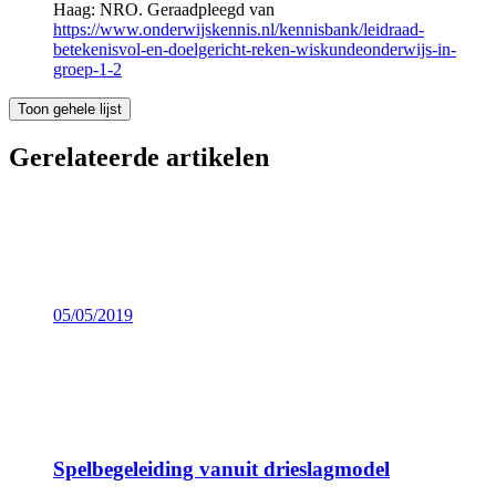
Haag: NRO. Geraadpleegd van
https://www.onderwijskennis.nl/kennisbank/leidraad-
betekenisvol-en-doelgericht-reken-wiskundeonderwijs-in-
groep-1-2
Toon gehele lijst
Gerelateerde artikelen
05/05/2019
Spelbegeleiding vanuit drieslagmodel