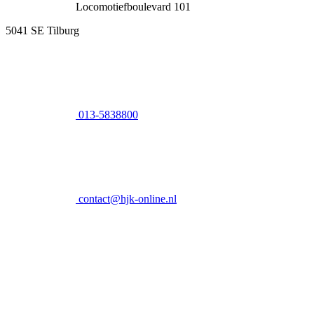
Locomotiefboulevard 101
5041 SE Tilburg
013-5838800
contact@hjk-online.nl