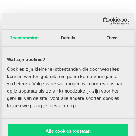
Toestemming
Details
Over
Wat zijn cookies?
Rekenen gebeurt in de kleutergroep de hele dag door: in de
bouwhoek, tijdens het opruimen en midden in het spel. Geweldige
Cookies zijn kleine tekstbestanden die door websites
momenten om rekenvaardigheden verder te stimuleren. Maar hoe
kunnen worden gebruikt om gebruikerservaringen te
help je kinderen verder in hun rekenkundig denken zonder dat je het
verbeteren. Volgens de wet mogen wij cookies opslaan
spel overneemt? Ontdek hoe verschillende vormen van instructie
kunnen aansluiten bij betekenisvol reken-wiskundeonderwijs.
op je apparaat als ze strikt noodzakelijk zijn voor het
gebruik van de site. Voor alle andere soorten cookies
Benieuwd naar de rest van het artikel?
krijgen we graag je toestemming.
Word nu abonnee en krijg onbeperkt toegang tot alle artikelen op
HJK-online.nl, inclusief persoonlijk profiel om artikelen makkelijk
te selecteren, delen en bewaren.
Alle cookies toestaan