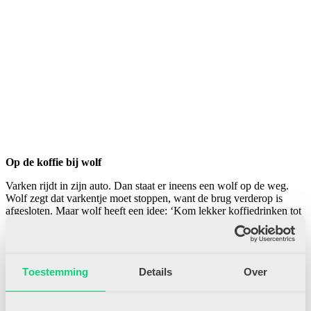
Op de koffie bij wolf
Varken rijdt in zijn auto. Dan staat er ineens een wolf op de weg.
Wolf zegt dat varkentje moet stoppen, want de brug verderop is
afgesloten. Maar wolf heeft een idee: ‘Kom lekker koffiedrinken tot
de brug gemaakt is!’ Varkentje bedenkt zich niet en loopt met wolf
mee naar zijn huis. Daar staat een andere wolf al klaar met koffie.
Varkentje drinkt koffie en vraagt of de wolven niet eenzaam zijn in
hun afgelegen huis. Wolf vertelt dat ze af en toe bezoek krijgen,
Toestemming
Details
Over
maar vertelt er niet bij dat hij het bezoek zelf regelt. Als varkentje
terugkomt bij zijn auto, zegt hij wolf gedag. Varkentje vervolgt zijn
rit maar ziet geen brug. Er is namelijk helemaal geen brug! Dit
prentenboek zet je aan het denken tijdens de stiltes in het gesprek