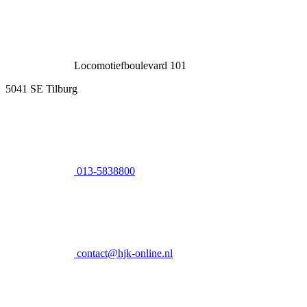
Locomotiefboulevard 101
5041 SE Tilburg
013-5838800
contact@hjk-online.nl