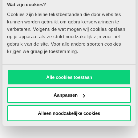
Wat zijn cookies?
tussen varkentje en wolf én bij het verrassende plot.
Cookies zijn kleine tekstbestanden die door websites
De brug
Eva Lindström
kunnen worden gebruikt om gebruikerservaringen te
€ 17,95
verbeteren. Volgens de wet mogen wij cookies opslaan
op je apparaat als ze strikt noodzakelijk zijn voor het
gebruik van de site. Voor alle andere soorten cookies
krijgen we graag je toestemming.
Alle cookies toestaan
Aanpassen
Alleen noodzakelijke cookies