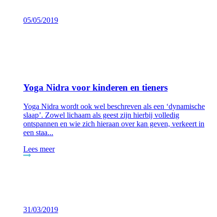
05/05/2019
Yoga Nidra voor kinderen en tieners
Yoga Nidra wordt ook wel beschreven als een ‘dynamische
slaap’. Zowel lichaam als geest zijn hierbij volledig
ontspannen en wie zich hieraan over kan geven, verkeert in
een staa...
Lees meer
31/03/2019