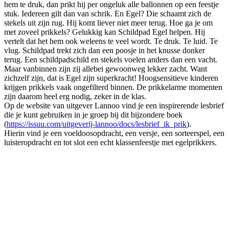
hem te druk, dan prikt hij per ongeluk alle ballonnen op een feestje
stuk. Iedereen gilt dan van schrik. En Egel? Die schaamt zich de
stekels uit zijn rug. Hij komt liever niet meer terug. Hoe ga je om
met zoveel prikkels? Gelukkig kan Schildpad Egel helpen. Hij
vertelt dat het hem ook weleens te veel wordt. Te druk. Te luid. Te
vlug. Schildpad trekt zich dan een poosje in het knusse donker
terug. Een schildpadschild en stekels voelen anders dan een vacht.
Maar vanbinnen zijn zij allebei gewoonweg lekker zacht. Want
zichzelf zijn, dat is Egel zijn superkracht! Hoogsensitieve kinderen
krijgen prikkels vaak ongefilterd binnen. De prikkelarme momenten
zijn daarom heel erg nodig, zeker in de klas.
Op de website van uitgever Lannoo vind je een inspirerende lesbrief
die je kunt gebruiken in je groep bij dit bijzondere boek
(
https://issuu.com/uitgeverij-lannoo/docs/lesbrief_ik_prik
).
Hierin vind je een voeldoosopdracht, een versje, een sorteerspel, een
luisteropdracht en tot slot een echt klassenfeestje met egelprikkers.