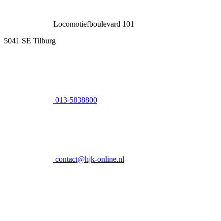
Locomotiefboulevard 101
5041 SE Tilburg
013-5838800
contact@hjk-online.nl