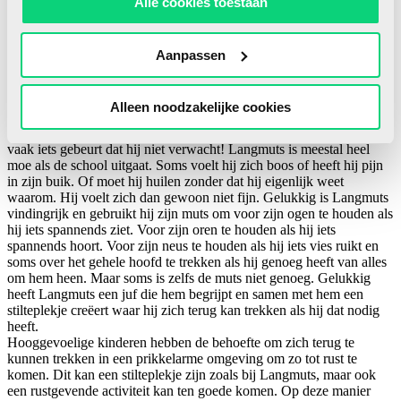
Alle cookies toestaan
Langmuts op school
De Langmuts-reeks is geschreven voor alle kleine helden die hun
plek vinden in een woelige wereld. Langmuts vindt het leuk om op
Aanpassen
school letters te leren, om naar de verhalen van de juf te luisteren,
om mooie werkjes te maken, om met zijn vriendjes te praten en te
spelen op het plein. Maar er zijn ook dingen die Langmuts niet zo
Alleen noodzakelijke cookies
leuk vindt. Dat het zo warm is in de klas of juist heel koud. Dat er
altijd lawaai is. Dat de juf soms met een boze stem praat. En dat er
vaak iets gebeurt dat hij niet verwacht! Langmuts is meestal heel
moe als de school uitgaat. Soms voelt hij zich boos of heeft hij pijn
in zijn buik. Of moet hij huilen zonder dat hij eigenlijk weet
waarom. Hij voelt zich dan gewoon niet fijn. Gelukkig is Langmuts
vindingrijk en gebruikt hij zijn muts om voor zijn ogen te houden als
hij iets spannends ziet. Voor zijn oren te houden als hij iets
spannends hoort. Voor zijn neus te houden als hij iets vies ruikt en
soms over het gehele hoofd te trekken als hij genoeg heeft van alles
om hem heen. Maar soms is zelfs de muts niet genoeg. Gelukkig
heeft Langmuts een juf die hem begrijpt en samen met hem een
stilteplekje creëert waar hij zich terug kan trekken als hij dat nodig
heeft.
Hooggevoelige kinderen hebben de behoefte om zich terug te
kunnen trekken in een prikkelarme omgeving om zo tot rust te
komen. Dit kan een stilteplekje zijn zoals bij Langmuts, maar ook
een rustgevende activiteit kan ten goede komen. Op deze manier