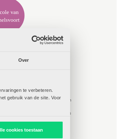
cole van
elsvoort
r van Nicole van
lsvoort
Over
einhelden
n de slag met W&T-onderwijs
erprofessioneel werken
elateerde recensies
rvaringen te verbeteren.
het gebruik van de site. Voor
ters en kleuters zijn geen leerlingen
el, spelen en speelgoed
ar voor de toekomst met loose parts
lle cookies toestaan