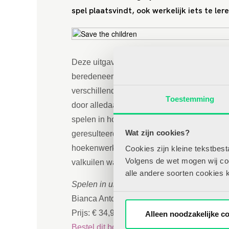
spel plaatsvindt, ook werkelijk iets te ler
Deze uitgave beschrijft hoe je een
beredeneerd aanbod kunt creëren in de
verschillende spelhoeken. De auteur heeft zi
Toestemming
door alledaagse vragen en opmerkingen van
spelen in hoeken. In deel drie worden zelfs l
Wat zijn cookies?
geresulteerd in een makkelijk leesbaar ha
hoekenwerk voorbijkomen. Van het inrichte
Cookies zijn kleine tekstbes
Volgens de wet mogen wij cook
valkuilen waar je in zou kunnen trappen.
alle andere soorten cookies 
Spelen in uitdagende hoeken
Bianca Antonissen
Prijs: € 34,95
Alleen noodzakelijke c
Bestel dit boek