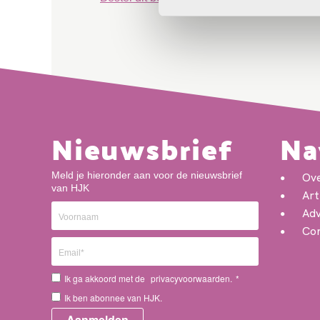
Nieuwsbrief
Na
Meld je hieronder aan voor de nieuwsbrief
Ov
van HJK
Art
Adv
Con
Ik ga akkoord met de
privacyvoorwaarden.
*
Ik ben abonnee van HJK.