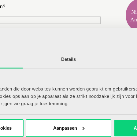
en?
Ni
Am
Mee
Ame
ch bij het schrijven van dit boek laten leiden
Details
Br
 kleuterleerkrachten over het werken en
Aa
etterlijke vragen behandeld. Dit alles heeft
Int
ndboek waarbij verschillende aspecten van
Ger
n en begeleiden tot het opruimen en de
tanden die door websites kunnen worden gebruikt om gebruikerse
ies opslaan op je apparaat als ze strikt noodzakelijk zijn voor 
Peu
krijgen we graag je toestemming.
Sp
Kla
ookies
Aanpassen
A