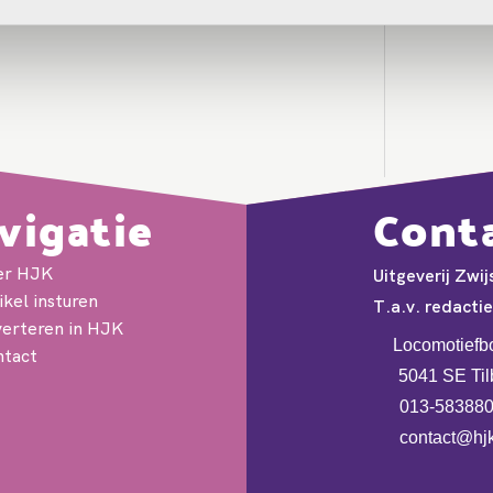
vigatie
Cont
er HJK
Uitgeverij Zwij
ikel insturen
T.a.v. redacti
erteren in HJK
Locomotiefb
tact
5041 SE Til
013-58388
contact@hjk