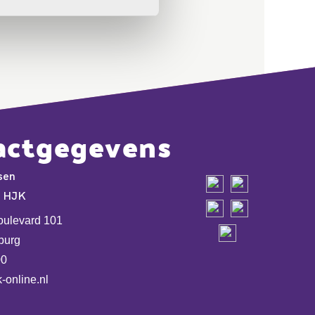
actgegevens
sen
e HJK
oulevard 101
burg
00
-online.nl