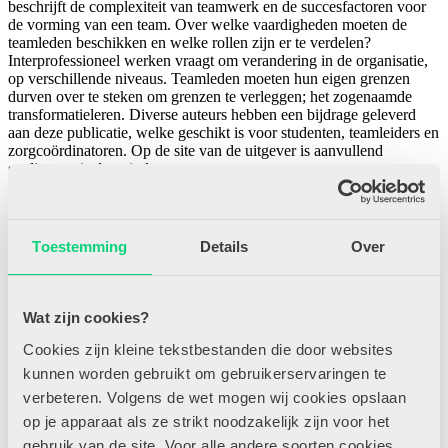
beschrijft de complexiteit van teamwerk en de succesfactoren voor
de vorming van een team. Over welke vaardigheden moeten de
teamleden beschikken en welke rollen zijn er te verdelen?
Interprofessioneel werken vraagt om verandering in de organisatie,
op verschillende niveaus. Teamleden moeten hun eigen grenzen
durven over te steken om grenzen te verleggen; het zogenaamde
transfo
rmatieleren.
Diverse auteurs hebben een bijdrage geleverd
aan deze publicatie, welke geschikt is voor stude
nten, teamleiders en
zorgcoördinatoren. Op de site van de uitgever is aanvullend
studiemateriaal te vinden.
Gerelateerde recensies
Toestemming
Details
Over
Wat zijn cookies?
Cookies zijn kleine tekstbestanden die door websites
02/06/2019
kunnen worden gebruikt om gebruikerservaringen te
verbeteren. Volgens de wet mogen wij cookies opslaan
op je apparaat als ze strikt noodzakelijk zijn voor het
gebruik van de site. Voor alle andere soorten cookies