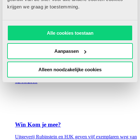
krijgen we graag je toestemming.
De zee
Deze maand bespreekt Kim Bongers vier prentenboeken
rondom het thema ‘Zee’
Alle cookies toestaan
Lees meer
Aanpassen
Alleen noodzakelijke cookies
02/06/2019
Win Kom je mee?
Uitgeverij Rubinstein en HJK geven vijf exemplaren weg van