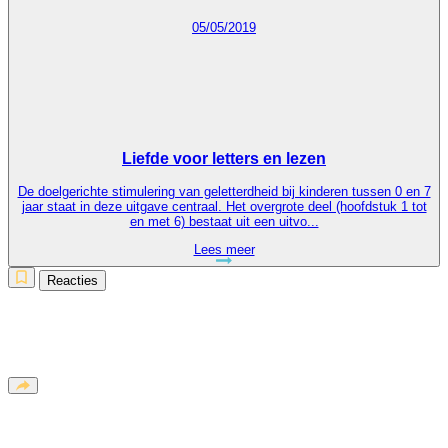
05/05/2019
Liefde voor letters en lezen
De doelgerichte stimulering van geletterdheid bij kinderen tussen 0 en 7
jaar staat in deze uitgave centraal. Het overgrote deel (hoofdstuk 1 tot
en met 6) bestaat uit een uitvo...
Lees meer
Reacties