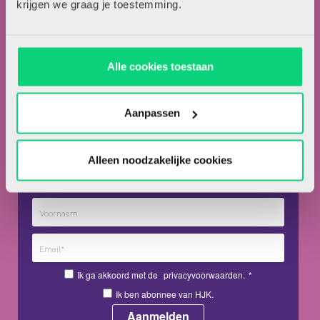
krijgen we graag je toestemming.
Over HJK
Alle cookies toestaan
Artikel insturen
Adverteren in HJK
Aanpassen
Contact
Alleen noodzakelijke cookies
Nieuwsbrief
Meld je hieronder aan voor de nieuwsbrief van HJK
Ik ga akkoord met de
privacyvoorwaarden.
*
Ik ben abonnee van HJK.