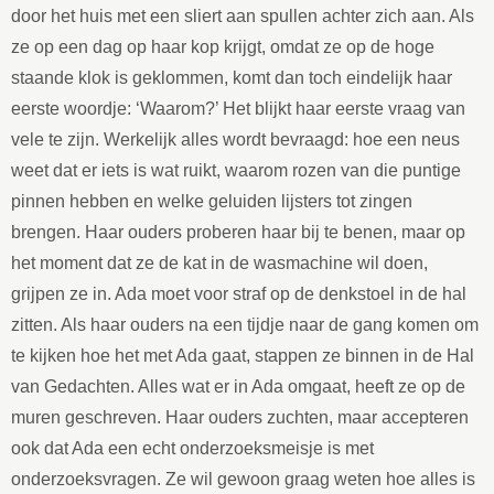
door het huis met een sliert aan spullen achter zich aan. Als
ze op een dag op haar kop krijgt
,
omdat ze op de hoge
staande klok is geklommen, ko
mt dan toch eindelijk haar
eerste woordje:
‘W
aarom?
’
Het blijkt haar eerste vraag van
vele te zijn. Werkelijk alles wordt bevraagd: hoe een neus
weet dat er iets is wat ruikt, waarom rozen van die puntige
pinnen hebben en welke geluiden lijsters tot zingen
b
rengen. Haar ouders proberen haar bij te benen, maar op
het moment dat ze de kat in de wasmachine wil doen,
grijpen ze in. Ada moet voor straf op de denkstoel in de hal
zitten. Als haar ouders na een tijdje naar de gang komen om
te kijken hoe het met Ada g
aat, stappen ze binnen in de Hal
van Gedachten. Alles wat er in Ada omgaat, heeft ze op de
muren geschreven. Haar ouders zuchten, maar accepteren
ook dat Ada een echt onderzoeksmeisje is met
onderzoeksvragen. Ze wil gewoon graag weten hoe alles is