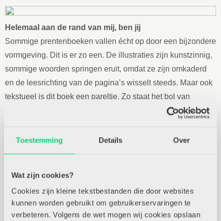
Helemaal aan de rand van mij, ben jij
Sommige prentenboeken vallen écht op door een bijzondere
vormgeving. Dit is er zo een. De illustraties zijn kunstzinnig,
sommige woorden springen eruit, omdat ze zijn omkaderd
en de leesrichting van de pagina’s wisselt steeds. Maar ook
tekstueel is dit boek een pareltje. Zo staat het bol van
nieuwe woorden, zoals schapenwolkenwonderen,
versteenkorrelen en verveelpozen. Deze zullen zeker tot de
verbeelding spreken van de kinderen.
Toestemming
Details
Over
In het verhaal reist een grote blauwe beer naar de rand van
alles. Het begint dichtbij, bij de rand van het bed, maar
Wat zijn cookies?
gedurende het verhaal gaat het om steeds abstractere
Cookies zijn kleine tekstbestanden die door websites
randen. Zo gaat de beer op zoek naar de rand van verveling,
kunnen worden gebruikt om gebruikerservaringen te
van boeken, van tranen, van mij en uiteindelijk de rand van
verbeteren. Volgens de wet mogen wij cookies opslaan
het onbekende. De beer vindt dat onbekende best heel