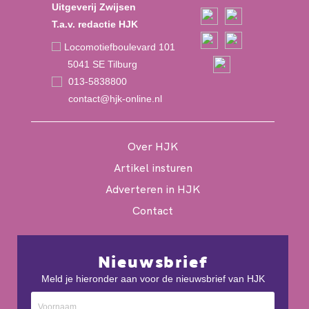
Uitgeverij Zwijsen
T.a.v. redactie HJK
Locomotiefboulevard 101
5041 SE Tilburg
013-5838800
contact@hjk-online.nl
Over HJK
Artikel insturen
Adverteren in HJK
Contact
Nieuwsbrief
Meld je hieronder aan voor de nieuwsbrief van HJK