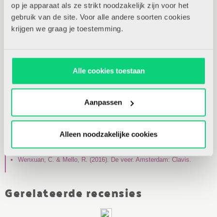
op je apparaat als ze strikt noodzakelijk zijn voor het
spannend en nieuw. Met het idee dat morgen alles kunt
gebruik van de site. Voor alle andere soorten cookies
verzinnen, durft hij echter ook deze rand over te gaan. Een
krijgen we graag je toestemming.
mooie boodschap in een prachtig boek, dat ook voor iets
oudere kinderen aansprekend is.
Alle cookies toestaan
Literatuurlijst
Beaty, A. & Roberts, D. (2018). Ada Dapper, wetenschapper.
Aanpassen
Amsterdam: Nieuwezijds.
Ham, F. van der (2015). Kan niet bestaat niet. Groningen: Alles is
rond.
Alleen noodzakelijke cookies
Lestrade, A. de & Docampo, V. (2017). Helemaal aan de rand van
mij, ben jij. Wielsbeke, BE: De Eenhoorn.
Wenxuan, C. & Mello, R. (2016). De veer. Amsterdam: Clavis.
Gerelateerde recensies