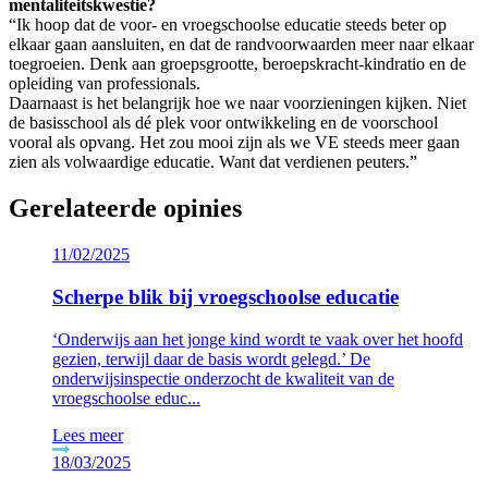
mentaliteitskwestie?
“Ik hoop dat de voor- en vroegschoolse educatie steeds beter op
elkaar gaan aansluiten, en dat de randvoorwaarden meer naar elkaar
toegroeien. Denk aan groepsgrootte, beroepskracht-kindratio en de
opleiding van professionals.
Daarnaast is het belangrijk hoe we naar voorzieningen kijken. Niet
de basisschool als dé plek voor ontwikkeling en de voorschool
vooral als opvang. Het zou mooi zijn als we VE steeds meer gaan
zien als volwaardige educatie. Want dat verdienen peuters.”
Gerelateerde opinies
11/02/2025
Scherpe blik bij vroegschoolse educatie
‘Onderwijs aan het jonge kind wordt te vaak over het hoofd
gezien, terwijl daar de basis wordt gelegd.’ De
onderwijsinspectie onderzocht de kwaliteit van de
vroegschoolse educ...
Lees meer
18/03/2025