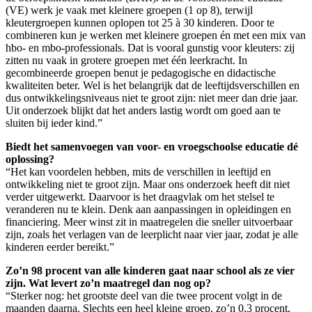
(VE) werk je vaak met kleinere groepen (1 op 8), terwijl
kleutergroepen kunnen oplopen tot 25 à 30 kinderen. Door te
combineren kun je werken met kleinere groepen én met een mix van
hbo- en mbo-professionals. Dat is vooral gunstig voor kleuters: zij
zitten nu vaak in grotere groepen met één leerkracht. In
gecombineerde groepen benut je pedagogische en didactische
kwaliteiten beter. Wel is het belangrijk dat de leeftijdsverschillen en
dus ontwikkelingsniveaus niet te groot zijn: niet meer dan drie jaar.
Uit onderzoek blijkt dat het anders lastig wordt om goed aan te
sluiten bij ieder kind.”
Biedt het samenvoegen van voor- en vroegschoolse educatie dé
oplossing?
“Het kan voordelen hebben, mits de verschillen in leeftijd en
ontwikkeling niet te groot zijn. Maar ons onderzoek heeft dit niet
verder uitgewerkt. Daarvoor is het draagvlak om het stelsel te
veranderen nu te klein. Denk aan aanpassingen in opleidingen en
financiering. Meer winst zit in maatregelen die sneller uitvoerbaar
zijn, zoals het verlagen van de leerplicht naar vier jaar, zodat je alle
kinderen eerder bereikt.”
Zo’n 98 procent van alle kinderen gaat naar school als ze vier
zijn. Wat levert zo’n maatregel dan nog op?
“Sterker nog: het grootste deel van die twee procent volgt in de
maanden daarna. Slechts een heel kleine groep, zo’n 0,3 procent,