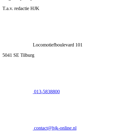
T.a.v. redactie HJK
Locomotiefboulevard 101
5041 SE Tilburg
013-5838800
contact@hjk-online.nl