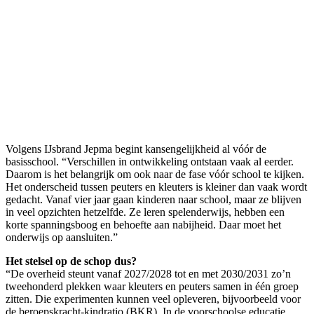
Volgens IJsbrand Jepma begint kansengelijkheid al vóór de
basisschool. “Verschillen in ontwikkeling ontstaan vaak al eerder.
Daarom is het belangrijk om ook naar de fase vóór school te kijken.
Het onderscheid tussen peuters en kleuters is kleiner dan vaak wordt
gedacht. Vanaf vier jaar gaan kinderen naar school, maar ze blijven
in veel opzichten hetzelfde. Ze leren spelenderwijs, hebben een
korte spanningsboog en behoefte aan nabijheid. Daar moet het
onderwijs op aansluiten.”
Het stelsel op de schop dus?
“De overheid steunt vanaf 2027/2028 tot en met 2030/2031 zo’n
tweehonderd plekken waar kleuters en peuters samen in één groep
zitten. Die experimenten kunnen veel opleveren, bijvoorbeeld voor
de beroepskracht-kindratio (BKR). In de voorschoolse educatie