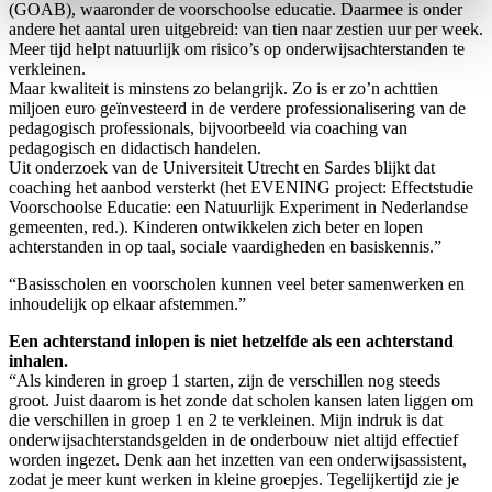
(GOAB), waaronder de voorschoolse educatie. Daarmee is onder
andere het aantal uren uitgebreid: van tien naar zestien uur per week.
Meer tijd helpt natuurlijk om risico’s op onderwijsachterstanden te
verkleinen.
Maar kwaliteit is minstens zo belangrijk. Zo is er zo’n achttien
miljoen euro geïnvesteerd in de verdere professionalisering van de
pedagogisch professionals, bijvoorbeeld via coaching van
pedagogisch en didactisch handelen.
Uit onderzoek van de Universiteit Utrecht en Sardes blijkt dat
coaching het aanbod versterkt (het EVENING project: Effectstudie
Voorschoolse Educatie: een Natuurlijk Experiment in Nederlandse
gemeenten, red.). Kinderen ontwikkelen zich beter en lopen
achterstanden in op taal, sociale vaardigheden en basiskennis.”
“Basisscholen en voorscholen kunnen veel beter samenwerken en
inhoudelijk op elkaar afstemmen.”
Een achterstand inlopen is niet hetzelfde als een achterstand
inhalen.
“Als kinderen in groep 1 starten, zijn de verschillen nog steeds
groot. Juist daarom is het zonde dat scholen kansen laten liggen om
die verschillen in groep 1 en 2 te verkleinen. Mijn indruk is dat
onderwijsachterstandsgelden in de onderbouw niet altijd effectief
worden ingezet. Denk aan het inzetten van een onderwijsassistent,
zodat je meer kunt werken in kleine groepjes. Tegelijkertijd zie je