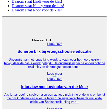
Daarom staat Lindi voor de klas!
Daarom staat Nancy voor de klas!
Daarom staat Noor voor de klas!
Meer van Erik
11/02/2025
Scherpe blik bij vroegschoolse educatie
‘Onderwijs aan het jonge kind wordt te vaak over het hoofd gezien,
terwijl daar de basis wordt gelegd.’ De onderwijsinspectie onderzocht de
kwaliteit van de vroegschoolse educ...
Lees meer
18/03/2025
Interview met Levineke van der Meer
'Als leraar geef je spelverhalen een actieve plek in je onderwijs en benut
ze om kinderen van alles te leren.’ Onlangs verscheen de nieuwste
editie van Basisontwikkeling voo...
Lees meer