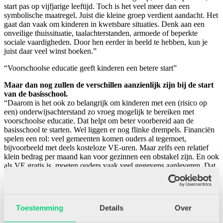
start pas op vijfjarige leeftijd. Toch is het veel meer dan een
symbolische maatregel. Juist die kleine groep verdient aandacht. Het
gaat dan vaak om kinderen in kwetsbare situaties. Denk aan een
onveilige thuissituatie, taalachterstanden, armoede of beperkte
sociale vaardigheden. Door hen eerder in beeld te hebben, kun je
juist daar veel winst boeken.”
“Voorschoolse educatie geeft kinderen een betere start”
Maar dan nog zullen de verschillen aanzienlijk zijn bij de start
van de basisschool.
“Daarom is het ook zo belangrijk om kinderen met een (risico op
een) onderwijsachterstand zo vroeg mogelijk te bereiken met
voorschoolse educatie. Dat helpt om beter voorbereid aan de
basisschool te starten. Wel liggen er nog flinke drempels. Financiën
spelen een rol: veel gemeenten komen ouders al tegemoet,
bijvoorbeeld met deels kosteloze VE-uren. Maar zelfs een relatief
klein bedrag per maand kan voor gezinnen een obstakel zijn. En ook
als VE gratis is, moeten ouders vaak veel gegevens aanleveren. Dat
kan ingewikkeld zijn en onzekerheid oproepen. Ook speelt soms
angst voor een stigma: ouders vragen zich af wat deelname betekent
voor hun kind, bijvoorbeeld richting jeugdzorg of later in de
schoolloopbaan.
Toestemming
Details
Over
Daarnaast zijn er ook verschillen tussen gemeenten. In de ene plaats
weegt de thuistaal het zwaarst, in de andere het opleidingsniveau of