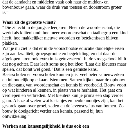
dat de aandacht en middelen vaak ook naar de midden- en
bovenbouw gaan, waar de druk van toetsen en doorstroom groter
is.”
Waar zit de grootste winst?
“Die zit echt in de jongste leerjaren. Neem de woordenschat, die
werkt als klittenband: hoe meer woordenschat en taalbegrip een kind
heeft, hoe makkelijker nieuwe woorden en betekenissen blijven
plakken.
Wat je nu ziet is dat er in de voorschoolse educatie duidelijke eisen
zijn aan kwaliteit, groepsgrootte en begeleiding, en dat daar de
afgelopen jaren ook extra in is geïnvesteerd. In de vroegschool blijft
dat nog achter. Daar leeft soms nog het idee: ‘Laat die kleuters maar
spelen, dat komt wel goed.’ Dat is een gemiste kans.
Basisscholen en voorscholen kunnen juist veel beter samenwerken
en inhoudelijk op elkaar afstemmen. Samen kijken naar de opbouw
en diepgang van woordenschat en kennis bijvoorbeeld. Bouw voort
op wat kinderen al kennen, in plaats van te herhalen. Het gaat om
verdiepen en verbreden. Met kleuters kun je prima een stap verder
gaan. Als ze al weten wat kastanjes en beukennootjes zijn, kan het
gesprek gaan over groei, zaden en de levenscyclus van bomen. Zo
bouw je doelgericht verder aan kennis, passend bij hun
ontwikkeling.”
Werken aan kansengelijkheid is dus ook een