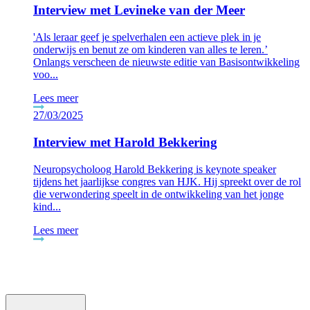
Interview met Levineke van der Meer
'Als leraar geef je spelverhalen een actieve plek in je
onderwijs en benut ze om kinderen van alles te leren.’
Onlangs verscheen de nieuwste editie van Basisontwikkeling
voo...
Lees meer
27/03/2025
Interview met Harold Bekkering
Neuropsycholoog Harold Bekkering is keynote speaker
tijdens het jaarlijkse congres van HJK. Hij spreekt over de rol
die verwondering speelt in de ontwikkeling van het jonge
kind...
Lees meer