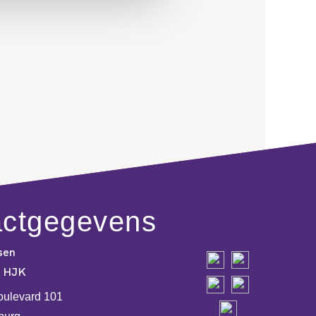
actgegevens
sen
e HJK
oulevard 101