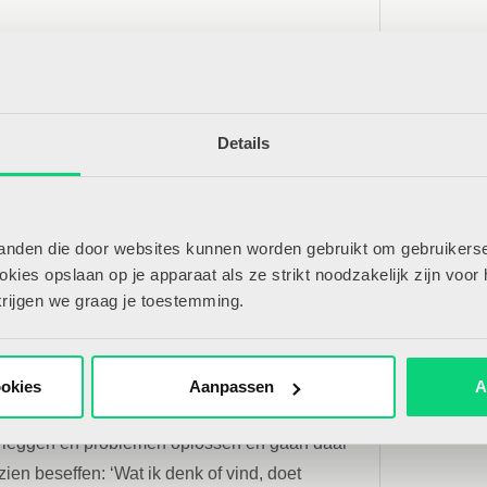
zien onderzoeken en taal te
at ze ontdekken
 leerlingen zélf te laten ervaren. Zo leren ze
Details
doos stoppen ze iets waarover ze wat willen
aal de wereld naar de klas. Zo zijn we
tanden die door websites kunnen worden gebruikt om gebruikerse
k geweest en hebben we weleens een spa
ies opslaan op je apparaat als ze strikt noodzakelijk zijn voor 
r de natuur geef ik graag door. Een spinnetje
krijgen we graag je toestemming.
emen- en beestjessafari gaan met de
oeken en taal te geven aan wat ze ontdekken.
ookies
Aanpassen
A
ist leerde ik om de leeromgeving door de
overleggen en problemen oplossen en gaan daar
zien beseffen: ‘Wat ik denk of vind, doet