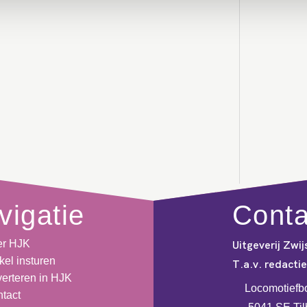
vigatie
Cont
er HJK
Uitgeverij Zwij
ikel insturen
T.a.v. redacti
erteren in HJK
Locomotiefb
tact