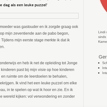
e dag als een leuke puzzel'
Mijn moeder was gastouder en ik zorgde graag ook
Lindi 
k op mijn zeventiende aan de pabo begon,
sinds
Tijdens mijn eerste stage merkte ik dat ik
Kamel
en.
Ger
sonderwijs en heb ik net de opleiding tot Jonge
Sch
In
kinderen past bij mijn visie op hoe kinderen
In
d en ruimte om de leerdoelen te behalen,
ekrijgen. Ik vind het een leuke puzzel om elke
u, in te spelen op wat ik hoor en zie. En ik
de wereld kijken: vol verwondering en zonder