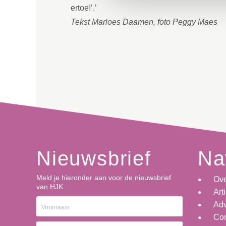
ertoe!’.’
Tekst Marloes Daamen, foto Peggy Maes
Nieuwsbrief
Na
Meld je hieronder aan voor de nieuwsbrief
Ov
van HJK
Art
Adv
Con