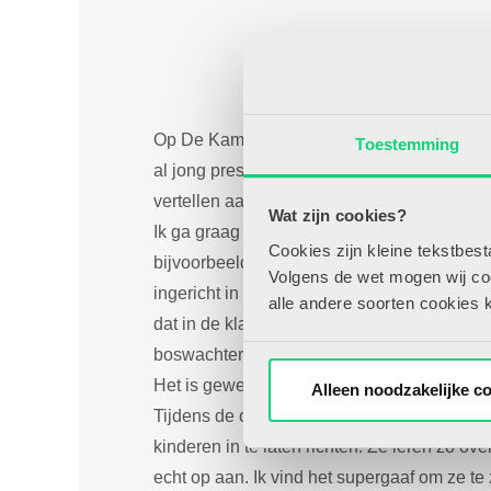
Geweldig om kleuters te 
geven aan w
Op De Kameleon vinden we het belangrijk om
Toestemming
al jong presenteren met de ik-doos. In die 
vertellen aan hun klasgenootjes.
Wat zijn cookies?
Ik ga graag met mijn leerlingen op pad of h
Cookies zijn kleine tekstbes
bijvoorbeeld bij een dierenarts op bezoe
Volgens de wet mogen wij cook
ingericht in ons lokaal. Ook mijn liefde voo
alle andere soorten cookies 
dat in de klas zit samen vrijlaten of op blo
boswachter.
Het is geweldig om kleuters te zien onderz
Alleen noodzakelijke c
Tijdens de opleiding tot Jonge Kind special
kinderen in te laten richten. Ze leren zo 
echt op aan. Ik vind het supergaaf om ze te 