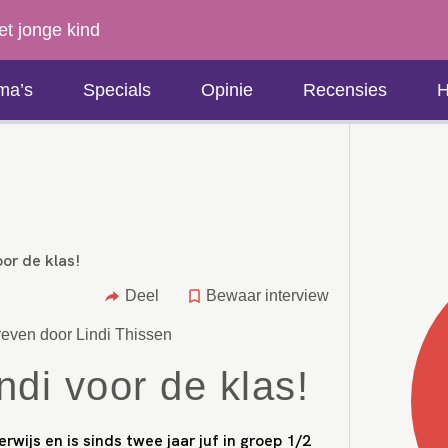
et jonge kind
ma’s
Specials
Opinie
Recensies
H
or de klas!
Deel
Bewaar interview
even door Lindi Thissen
ndi voor de klas!
rwijs en is sinds twee jaar juf in groep 1/2