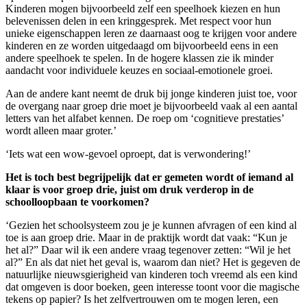
Kinderen mogen bijvoorbeeld zelf een speelhoek kiezen en hun
belevenissen delen in een kringgesprek. Met respect voor hun
unieke eigenschappen leren ze daarnaast oog te krijgen voor andere
kinderen en ze worden uitgedaagd om bijvoorbeeld eens in een
andere speelhoek te spelen. In de hogere klassen zie ik minder
aandacht voor individuele keuzes en sociaal-emotionele groei.
Aan de andere kant neemt de druk bij jonge kinderen juist toe, voor
de overgang naar groep drie moet je bijvoorbeeld vaak al een aantal
letters van het alfabet kennen. De roep om ‘cognitieve prestaties’
wordt alleen maar groter.’
‘Iets wat een wow-gevoel oproept, dat is verwondering!’
Het is toch best begrijpelijk dat er gemeten wordt of iemand al
klaar is voor groep drie, juist om druk verderop in de
schoolloopbaan te voorkomen?
‘Gezien het schoolsysteem zou je je kunnen afvragen of een kind al
toe is aan groep drie. Maar in de praktijk wordt dat vaak: “Kun je
het al?” Daar wil ik een andere vraag tegenover zetten: “Wil je het
al?” En als dat niet het geval is, waarom dan niet? Het is gegeven de
natuurlijke nieuwsgierigheid van kinderen toch vreemd als een kind
dat omgeven is door boeken, geen interesse toont voor die magische
tekens op papier? Is het zelfvertrouwen om te mogen leren, een