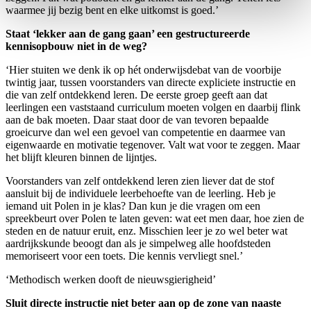
waarmee jij bezig bent en elke uitkomst is goed.’
Staat ‘lekker aan de gang gaan’ een gestructureerde
kennisopbouw niet in de weg?
‘Hier stuiten we denk ik op hét onderwijsdebat van de voorbije
twintig jaar, tussen voorstanders van directe expliciete instructie en
die van zelf ontdekkend leren. De eerste groep geeft aan dat
leerlingen een vaststaand curriculum moeten volgen en daarbij flink
aan de bak moeten. Daar staat door de van tevoren bepaalde
groeicurve dan wel een gevoel van competentie en daarmee van
eigenwaarde en motivatie tegenover. Valt wat voor te zeggen. Maar
het blijft kleuren binnen de lijntjes.
Voorstanders van zelf ontdekkend leren zien liever dat de stof
aansluit bij de individuele leerbehoefte van de leerling. Heb je
iemand uit Polen in je klas? Dan kun je die vragen om een
spreekbeurt over Polen te laten geven: wat eet men daar, hoe zien de
steden en de natuur eruit, enz. Misschien leer je zo wel beter wat
aardrijkskunde beoogt dan als je simpelweg alle hoofdsteden
memoriseert voor een toets. Die kennis vervliegt snel.’
‘Methodisch werken dooft de nieuwsgierigheid’
Sluit directe instructie niet beter aan op de zone van naaste