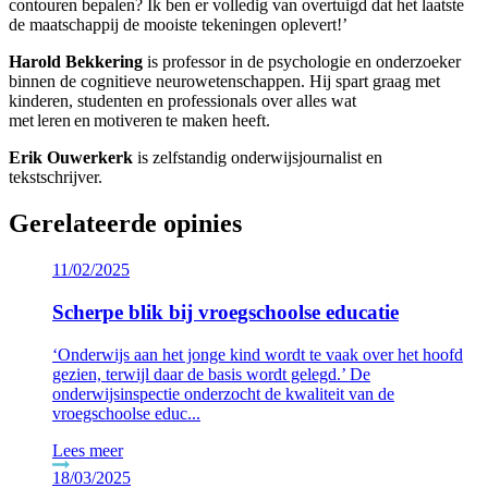
contouren bepalen? Ik ben er volledig van overtuigd dat het laatste
de maatschappij de mooiste tekeningen oplevert!’
Harold Bekkering
is professor in de psychologie en onderzoeker
binnen de cognitieve neurowetenschappen. Hij spart graag met
kinderen, studenten en professionals over alles wat
met leren en motiveren te maken heeft.
Erik Ouwerkerk
is zelfstandig onderwijsjournalist en
tekstschrijver.
Gerelateerde opinies
11/02/2025
Scherpe blik bij vroegschoolse educatie
‘Onderwijs aan het jonge kind wordt te vaak over het hoofd
gezien, terwijl daar de basis wordt gelegd.’ De
onderwijsinspectie onderzocht de kwaliteit van de
vroegschoolse educ...
Lees meer
18/03/2025