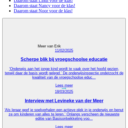
Daarom staat Lindi voor de klas!
Daarom staat Nancy voor de klas!
Daarom staat Noor voor de klas!
Meer van Erik
11/02/2025
Scherpe blik bij vroegschoolse educatie
‘Onderwijs aan het jonge kind wordt te vaak over het hoofd gezien,
terwijl daar de basis wordt gelegd.’ De onderwijsinspectie onderzocht de
kwaliteit van de vroegschoolse educ...
Lees meer
18/03/2025
Interview met Levineke van der Meer
'Als leraar geef je spelverhalen een actieve plek in je onderwijs en benut
ze om kinderen van alles te leren.’ Onlangs verscheen de nieuwste
editie van Basisontwikkeling voo...
Lees meer