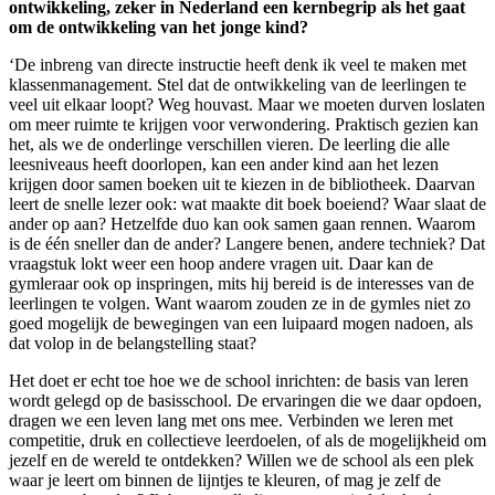
ontwikkeling, zeker in Nederland een kernbegrip als het gaat
om de ontwikkeling van het jonge kind?
‘De inbreng van directe instructie heeft denk ik veel te maken met
klassenmanagement. Stel dat de ontwikkeling van de leerlingen te
veel uit elkaar loopt? Weg houvast. Maar we moeten durven loslaten
om meer ruimte te krijgen voor verwondering. Praktisch gezien kan
het, als we de onderlinge verschillen vieren. De leerling die alle
leesniveaus heeft doorlopen, kan een ander kind aan het lezen
krijgen door samen boeken uit te kiezen in de bibliotheek. Daarvan
leert de snelle lezer ook: wat maakte dit boek boeiend? Waar slaat de
ander op aan? Hetzelfde duo kan ook samen gaan rennen. Waarom
is de één sneller dan de ander? Langere benen, andere techniek? Dat
vraagstuk lokt weer een hoop andere vragen uit. Daar kan de
gymleraar ook op inspringen, mits hij bereid is de interesses van de
leerlingen te volgen. Want waarom zouden ze in de gymles niet zo
goed mogelijk de bewegingen van een luipaard mogen nadoen, als
dat volop in de belangstelling staat?
Het doet er echt toe hoe we de school inrichten: de basis van leren
wordt gelegd op de basisschool. De ervaringen die we daar opdoen,
dragen we een leven lang met ons mee. Verbinden we leren met
competitie, druk en collectieve leerdoelen, of als de mogelijkheid om
jezelf en de wereld te ontdekken? Willen we de school als een plek
waar je leert om binnen de lijntjes te kleuren, of mag je zelf de