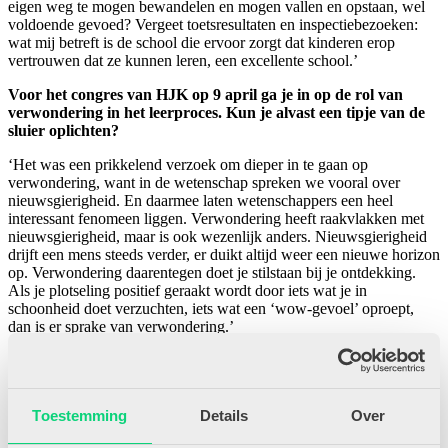
eigen weg te mogen bewandelen en mogen vallen en opstaan, wel
voldoende gevoed? Vergeet toetsresultaten en inspectiebezoeken:
wat mij betreft is de school die ervoor zorgt dat kinderen erop
vertrouwen dat ze kunnen leren, een excellente school.’
Voor het congres van HJK op 9 april ga je in op de rol van
verwondering in het leerproces. Kun je alvast een tipje van de
sluier oplichten?
‘Het was een prikkelend verzoek om dieper in te gaan op
verwondering, want in de wetenschap spreken we vooral over
nieuwsgierigheid. En daarmee laten wetenschappers een heel
interessant fenomeen liggen. Verwondering heeft raakvlakken met
nieuwsgierigheid, maar is ook wezenlijk anders. Nieuwsgierigheid
drijft een mens steeds verder, er duikt altijd weer een nieuwe horizon
op. Verwondering daarentegen doet je stilstaan bij je ontdekking.
Als je plotseling positief geraakt wordt door iets wat je in
schoonheid doet verzuchten, iets wat een ‘wow-gevoel’ oproept,
dan is er sprake van verwondering.’
‘We moeten durven loslaten, om meer ruimte te krijgen voor
verwondering’
Een neurowetenschapper verklaart dat wellicht met neuronen
Toestemming
Details
Over
die geactiveerd worden in de hersenen?