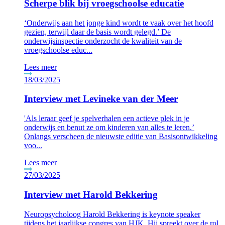
Scherpe blik bij vroegschoolse educatie
‘Onderwijs aan het jonge kind wordt te vaak over het hoofd
gezien, terwijl daar de basis wordt gelegd.’ De
onderwijsinspectie onderzocht de kwaliteit van de
vroegschoolse educ...
Lees meer
18/03/2025
Interview met Levineke van der Meer
'Als leraar geef je spelverhalen een actieve plek in je
onderwijs en benut ze om kinderen van alles te leren.’
Onlangs verscheen de nieuwste editie van Basisontwikkeling
voo...
Lees meer
27/03/2025
Interview met Harold Bekkering
Neuropsycholoog Harold Bekkering is keynote speaker
tijdens het jaarlijkse congres van HJK. Hij spreekt over de rol