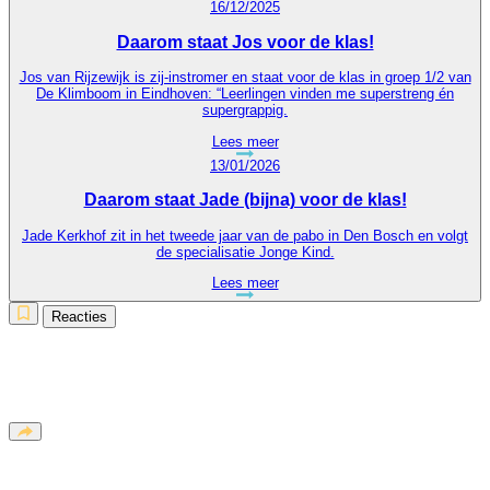
16/12/2025
Daarom staat Jos voor de klas!
Jos van Rijzewijk is zij-instromer en staat voor de klas in groep 1/2 van
De Klimboom in Eindhoven: “Leerlingen vinden me superstreng én
supergrappig.
Lees meer
13/01/2026
Daarom staat Jade (bijna) voor de klas!
Jade Kerkhof zit in het tweede jaar van de pabo in Den Bosch en volgt
de specialisatie Jonge Kind.
Lees meer
Reacties