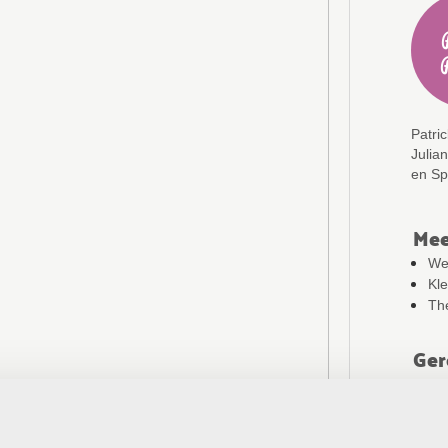
Johan De
Wilde
Patri
Julia
en Sp
Mee
We
Kl
The
Ger
We’
Bi
Sp