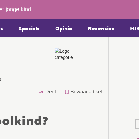
et jonge kind
s
Specials
Opinie
Recensies
HJ
?
Deel
Bewaar artikel
oolkind?