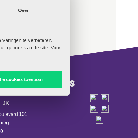
Over
rvaringen te verbeteren.
het gebruik van de site. Voor
actgegevens
lle cookies toestaan
jsen
e HJK
oulevard 101
burg
00