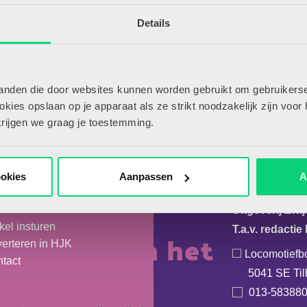
Details
tanden die door websites kunnen worden gebruikt om gebruikerse
ies opslaan op je apparaat als ze strikt noodzakelijk zijn voor 
krijgen we graag je toestemming.
badwater, zet zich af tegen de
 Dat roept de vraag op wat goed onderwijs
vigatie
Cont
s? Welke vrijheid krijgen
ookies
Aanpassen
A
et leerplan de klaspraktijk sturen? Met
er HJK
Uitgeverij Zwi
 concreet voor jouw team.
ikel insturen
T.a.v. redacti
de rest van het
erteren in HJK
Locomotiefb
ikel?
tact
5041 SE Til
013-58388