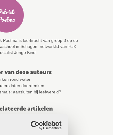
Patrick
Johan De
Patrick
Johan De
Postma
Wilde
Postma
Wilde
ck Postma is leerkracht van groep 3 op de
naschool in Schagen, netwerklid van HJK
ecialist Jonge Kind.
r van deze auteurs
rken rond water
euters laten doordenken
ma’s: aansluiten bij leefwereld?
elateerde artikelen
ve got the blues
jendans
elend verbinden op vele manieren