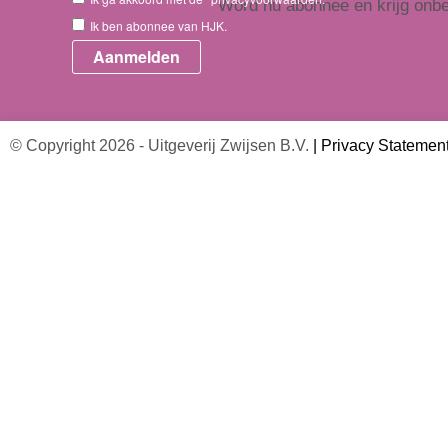
Word nu abonnee en krijg onbep
Ik ben abonnee van HJK.
HJK-online.nl, inclusief persoon
te selecteren,
Direct abonneren
© Copyright 2026 - Uitgeverij Zwijsen B.V.
|
Privacy Statemen