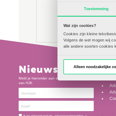
Toestemming
Wat zijn cookies?
Cookies zijn kleine tekstbes
Volgens de wet mogen wij cook
alle andere soorten cookies 
De recente documentaire Het kind en het 
verschoolsing van het kleuteronderwijs.
Nieuwsbrief
Na
is. Hoeveel initiatief laten we aan kleuter
Alleen noodzakelijke c
kleuterleerkrachten? In welke mate mag h
Meld je hieronder aan voor de nieuwsbrief
Ov
praktijkvoorbeelden maken we het debat
van HJK
Art
Benieuwd naar 
Adv
art
Con
Ik ga akkoord met de
privacyvoorwaarden.
*