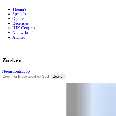
Thema’s
Specials
Opinie
Recensies
HJK Congres
Nieuwsbrief
Archief
Zoeken
Neem contact op
Zoeken