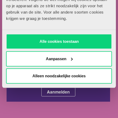
Artikel insturen
op je apparaat als ze strikt noodzakelijk zijn voor het
Adverteren in HJK
gebruik van de site. Voor alle andere soorten cookies
Contact
krijgen we graag je toestemming.
Nieuwsbrief
Alle cookies toestaan
Meld je hieronder aan voor de nieuwsbrief van HJK
Aanpassen
Alleen noodzakelijke cookies
Ik ga akkoord met de
privacyvoorwaarden.
*
Ik ben abonnee van HJK.