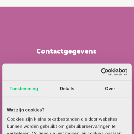
Contactgegevens
Uitgeverij Zwijsen
T.a.v. redactie HJK
Locomotiefboulevard 101
Toestemming
Details
Over
5041 SE Tilburg
013-5838800
contact@hjk-online.nl
Wat zijn cookies?
Cookies zijn kleine tekstbestanden die door websites
Over HJK
kunnen worden gebruikt om gebruikerservaringen te
verbeteren. Volgens de wet mogen wij cookies opslaan