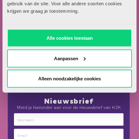
Locomotiefboulevard 101
gebruik van de site. Voor alle andere soorten cookies
5041 SE Tilburg
krijgen we graag je toestemming.
013-5838800
contact@hjk-online.nl
Alle cookies toestaan
Over HJK
Artikel insturen
Aanpassen
Adverteren in HJK
Contact
Alleen noodzakelijke cookies
Nieuwsbrief
Meld je hieronder aan voor de nieuwsbrief van HJK