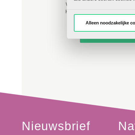
Word nu abonnee en krijg onbep
HJK-online.nl, inclusief persoon
te selecteren,
Alleen noodzakelijke c
Direct abonneren
Nieuwsbrief
Na