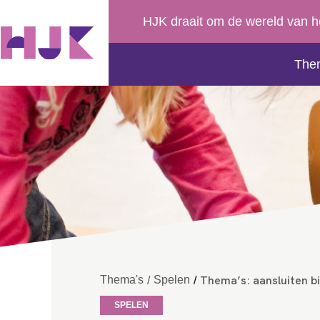
HJK draait om de wereld van h
The
Thema’s: aansluiten bij
Thema's
Spelen
/
/
SPELEN