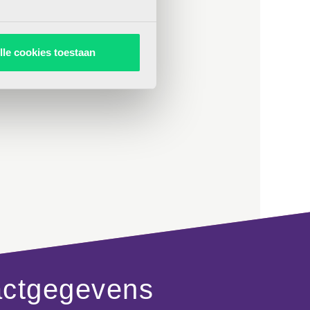
elend verbinden op vele manieren
lle cookies toestaan
actgegevens