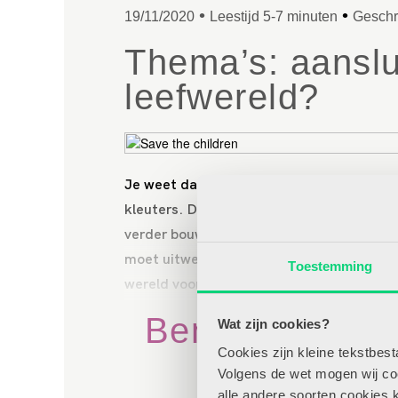
•
•
19/11/2020
Leestijd 5-7 minuten
Geschr
Thema’s: aanslui
leefwereld?
Je weet dat je als onderbouwleerkracht mo
kleuters. Die beginsituatie is een aankno
verder bouwt naar een leerdoel. Dit bete
moet uitwerken die ze al kennen en die h
Toestemming
wereld voor de kinderen.
Benieuwd naar 
Wat zijn cookies?
Cookies zijn kleine tekstbes
art
Volgens de wet mogen wij cook
alle andere soorten cookies 