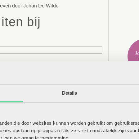
even door Johan De Wilde
ten bij
J
et aansluiten bij de beginsituatie van je
pingspunt of een basis waarop je met hen
kent echter niet dat je voortdurend thema’s
Mee
en spontaan interesseren. Open de ruime
Details
We
Kl
Kle
de rest van het
tanden die door websites kunnen worden gebruikt om gebruikerse
ikel?
Ger
ies opslaan op je apparaat als ze strikt noodzakelijk zijn voor 
We’
krijgen we graag je toestemming.
Bi