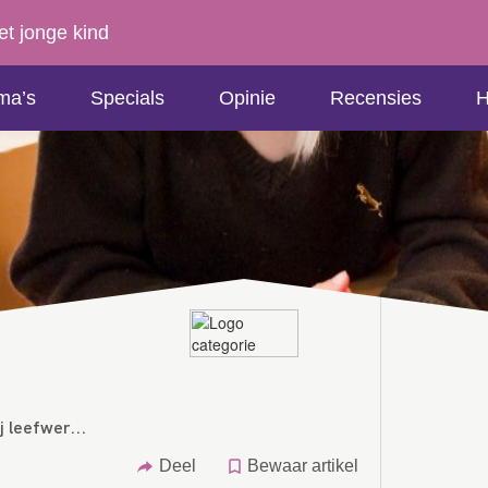
et jonge kind
ma’s
Specials
Opinie
Recensies
H
 leefwer...
Deel
Bewaar artikel