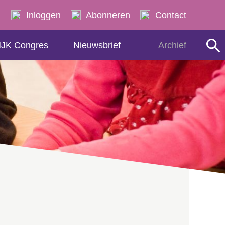
Zoeken
Inloggen
Abonneren
Contact
JK Congres
Nieuwsbrief
Archief