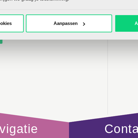
erkt toegang tot alle artikelen op
Sp
lijk profiel om artikelen makkelijk
 delen en bewaren.
ookies
Aanpassen
A
Ben je al lid? Log hier in!
vigatie
Cont