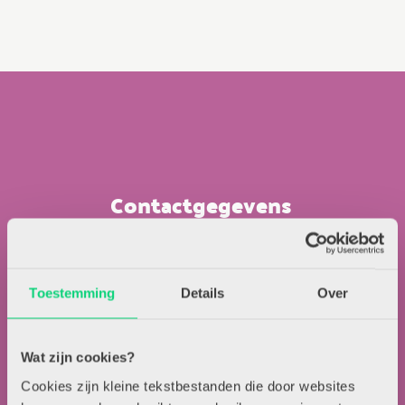
Contactgegevens
Uitgeverij Zwijsen
T.a.v. redactie HJK
Toestemming
Details
Over
Locomotiefboulevard 101
5041 SE Tilburg
013-5838800
Wat zijn cookies?
contact@hjk-online.nl
Cookies zijn kleine tekstbestanden die door websites