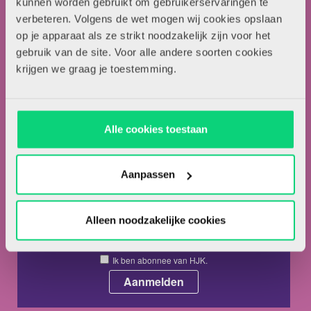
kunnen worden gebruikt om gebruikerservaringen te
verbeteren. Volgens de wet mogen wij cookies opslaan
Over HJK
op je apparaat als ze strikt noodzakelijk zijn voor het
Artikel insturen
gebruik van de site. Voor alle andere soorten cookies
Adverteren in HJK
krijgen we graag je toestemming.
Contact
Nieuwsbrief
Alle cookies toestaan
Meld je hieronder aan voor de nieuwsbrief van HJK
Aanpassen
Alleen noodzakelijke cookies
Ik ga akkoord met de
privacyvoorwaarden.
*
Ik ben abonnee van HJK.