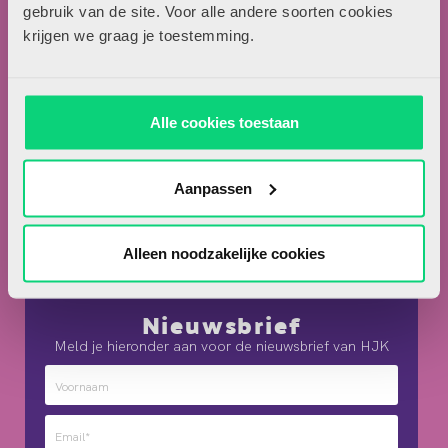
Locomotiefboulevard 101
gebruik van de site. Voor alle andere soorten cookies
5041 SE Tilburg
krijgen we graag je toestemming.
013-5838800
contact@hjk-online.nl
Alle cookies toestaan
Over HJK
Artikel insturen
Aanpassen
Adverteren in HJK
Contact
Alleen noodzakelijke cookies
Nieuwsbrief
Meld je hieronder aan voor de nieuwsbrief van HJK