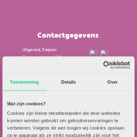
Contactgegevens
Uitgeverij Zwijsen
T.a.v. redactie HJK
Locomotiefboulevard 101
5041 SE Tilburg
Toestemming
Details
Over
013-5838800
contact@hjk-online.nl
Wat zijn cookies?
Over HJK
Cookies zijn kleine tekstbestanden die door websites
Artikel insturen
kunnen worden gebruikt om gebruikerservaringen te
verbeteren. Volgens de wet mogen wij cookies opslaan
Adverteren in HJK
op je apparaat als ze strikt noodzakelijk zijn voor het