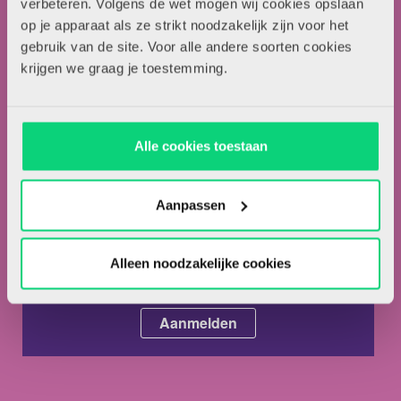
verbeteren. Volgens de wet mogen wij cookies opslaan
Artikel insturen
op je apparaat als ze strikt noodzakelijk zijn voor het
Adverteren in HJK
gebruik van de site. Voor alle andere soorten cookies
Contact
krijgen we graag je toestemming.
Nieuwsbrief
Alle cookies toestaan
Meld je hieronder aan voor de nieuwsbrief van HJK
Aanpassen
Alleen noodzakelijke cookies
Ik ga akkoord met de
privacyvoorwaarden.
*
Ik ben abonnee van HJK.