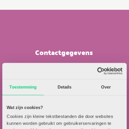
Contactgegevens
Uitgeverij Zwijsen
T.a.v. redactie HJK
Locomotiefboulevard 101
Toestemming
Details
Over
5041 SE Tilburg
013-5838800
contact@hjk-online.nl
Wat zijn cookies?
Cookies zijn kleine tekstbestanden die door websites
kunnen worden gebruikt om gebruikerservaringen te
Over HJK