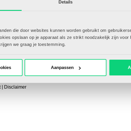
Details
er HJK
Uitgeverij Zwij
ikel insturen
T.a.v. redacti
de rest van het
erteren in HJK
Locomotiefb
tact
ikel?
5041 SE Til
tanden die door websites kunnen worden gebruikt om gebruikerse
ies opslaan op je apparaat als ze strikt noodzakelijk zijn voor 
013-58388
krijgen we graag je toestemming.
contact@hjk
erkt toegang tot alle artikelen op
lijk profiel om artikelen makkelijk
 delen en bewaren.
ookies
Aanpassen
A
Ben je al lid? Log hier in!
t
|
Disclaimer