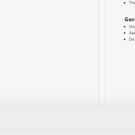
The
Ger
Vr
Aan
De 
pte uit zijn hol het stralende zonlicht in.
vigatie
Cont
ts mis… Hij was niet alleen. Konijn werd
 hij. Maar het Zwarte Konijn verroerde zich