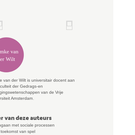
Hieke van
mke van
er Wilt
 van der Wilt is universitair docent aan
culteit der Gedrags-en
ingswetenschappen van de Vrije
rsiteit Amsterdam.
r van deze auteurs
gaan met sociale processen
 toekomst van spel