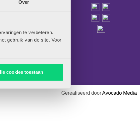
Over
sen
e HJK
oulevard 101
burg
rvaringen te verbeteren.
het gebruik van de site. Voor
00
-online.nl
lle cookies toestaan
Gerealiseerd door
Avocado Media