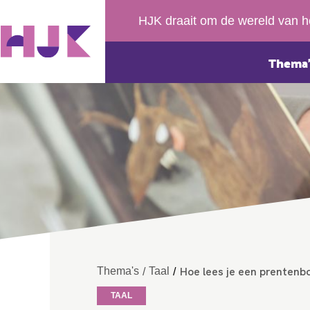
HJK draait om de wereld van h
Thema’
Hoe lees je een prentenb
Thema's
Taal
/
/
TAAL