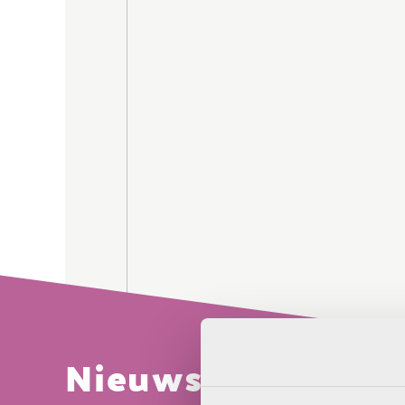
Op een ochtend werd Konijn wakker. Hij sta
Nieuwsbrief
Na
Het was een prachtige dag. Maar er was ie
bang. ‘Scheer je weg, Zwart Konijn!’, riep