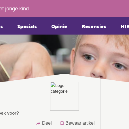
et jonge kind
s
Specials
Opinie
Recensies
HJ
oek voor?
Deel
Bewaar artikel