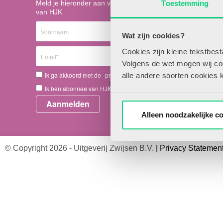
Toestemming
Meld je hieronder aan voor de nieuwsbrief
Ov
niet.
van HJK
Art
Benieuwd naar 
Adv
Wat zijn cookies?
Con
art
Cookies zijn kleine tekstbes
Volgens de wet mogen wij cook
Ik ga akkoord met de
privacyvoorwaarden.
*
alle andere soorten cookies 
Word nu abonnee en krijg onbep
Ik ben abonnee van HJK.
HJK-online.nl, inclusief persoon
te selecteren,
Alleen noodzakelijke c
Direct abonneren
© Copyright 2026 - Uitgeverij Zwijsen B.V.
|
Privacy Statemen