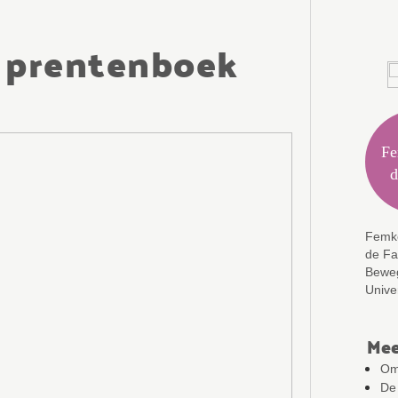
n prentenboek
Chiel van
Fe
der Veen
d
Femke
de Fa
Beweg
Unive
Mee
Om
De