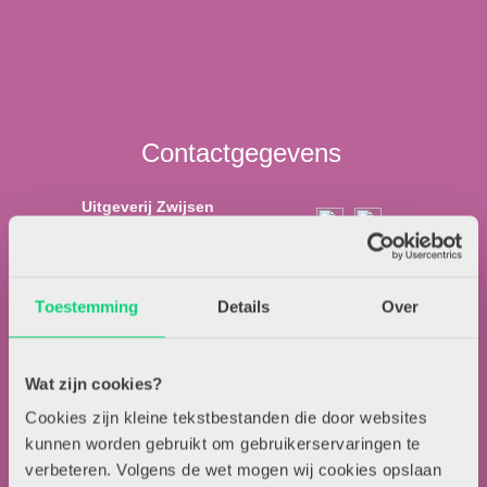
Contactgegevens
Uitgeverij Zwijsen
T.a.v. redactie HJK
Locomotiefboulevard 101
5041 SE Tilburg
Toestemming
Details
Over
013-5838800
contact@hjk-online.nl
Wat zijn cookies?
Cookies zijn kleine tekstbestanden die door websites
Over HJK
kunnen worden gebruikt om gebruikerservaringen te
Artikel insturen
verbeteren. Volgens de wet mogen wij cookies opslaan