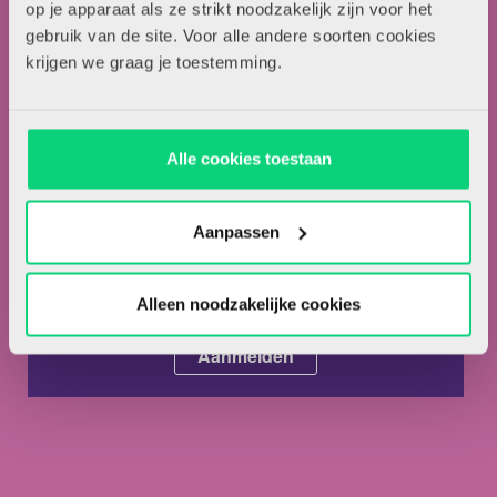
Adverteren in HJK
op je apparaat als ze strikt noodzakelijk zijn voor het
gebruik van de site. Voor alle andere soorten cookies
Contact
krijgen we graag je toestemming.
Nieuwsbrief
Meld je hieronder aan voor de nieuwsbrief van HJK
Alle cookies toestaan
Aanpassen
Ik ga akkoord met de
privacyvoorwaarden.
*
Alleen noodzakelijke cookies
Ik ben abonnee van HJK.