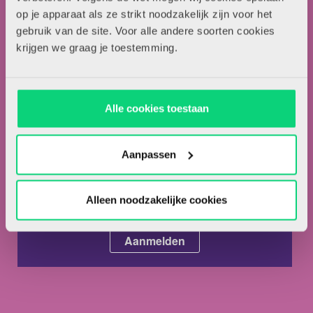
op je apparaat als ze strikt noodzakelijk zijn voor het
Adverteren in HJK
gebruik van de site. Voor alle andere soorten cookies
Contact
krijgen we graag je toestemming.
Nieuwsbrief
Alle cookies toestaan
Meld je hieronder aan voor de nieuwsbrief van HJK
Aanpassen
Alleen noodzakelijke cookies
Ik ga akkoord met de
privacyvoorwaarden.
*
Ik ben abonnee van HJK.