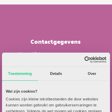
Contactgegevens
Uitgeverij Zwijsen
T.a.v. redactie HJK
Locomotiefboulevard 101
Toestemming
Details
Over
5041 SE Tilburg
013-5838800
contact@hjk-online.nl
Wat zijn cookies?
Cookies zijn kleine tekstbestanden die door websites
Over HJK
kunnen worden gebruikt om gebruikerservaringen te
verbeteren. Volgens de wet mogen wij cookies opslaan
Artikel insturen