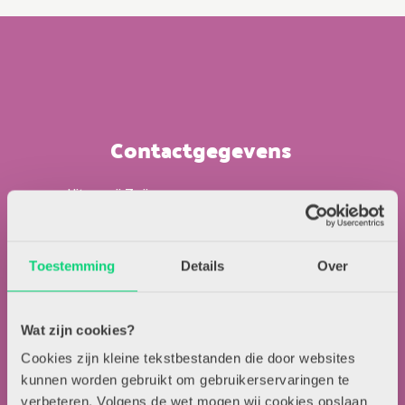
Contactgegevens
Uitgeverij Zwijsen
T.a.v. redactie HJK
Locomotiefboulevard 101
Toestemming
Details
Over
5041 SE Tilburg
013-5838800
contact@hjk-online.nl
Wat zijn cookies?
Cookies zijn kleine tekstbestanden die door websites
Over HJK
kunnen worden gebruikt om gebruikerservaringen te
verbeteren. Volgens de wet mogen wij cookies opslaan
Artikel insturen