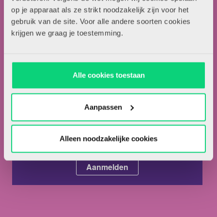
op je apparaat als ze strikt noodzakelijk zijn voor het
Adverteren in HJK
gebruik van de site. Voor alle andere soorten cookies
Contact
krijgen we graag je toestemming.
Nieuwsbrief
Alle cookies toestaan
Meld je hieronder aan voor de nieuwsbrief van HJK
Aanpassen
Alleen noodzakelijke cookies
Ik ga akkoord met de
privacyvoorwaarden.
*
Ik ben abonnee van HJK.