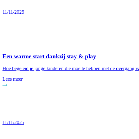
11/11/2025
Een warme start dankzij stay & play
Hoe begeleid je jonge kinderen die moeite hebben met de overgang van
Lees meer
11/11/2025