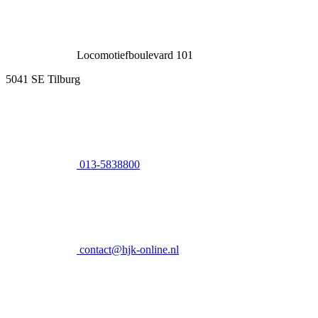
Locomotiefboulevard 101
5041 SE Tilburg
013-5838800
contact@hjk-online.nl