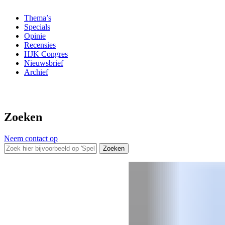
Thema’s
Specials
Opinie
Recensies
HJK Congres
Nieuwsbrief
Archief
Zoeken
Neem contact op
Zoeken