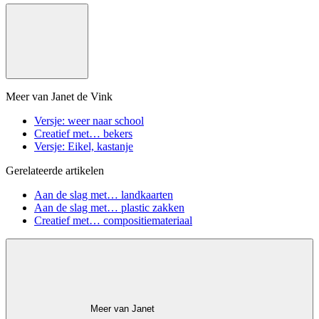
Meer van Janet de Vink
Versje: weer naar school
Creatief met… bekers
Versje: Eikel, kastanje
Gerelateerde artikelen
Aan de slag met… landkaarten
Aan de slag met… plastic zakken
Creatief met… compositiemateriaal
Meer van Janet