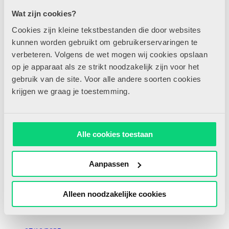
Wat zijn cookies?
Cookies zijn kleine tekstbestanden die door websites
10/06/2025
kunnen worden gebruikt om gebruikerservaringen te
verbeteren. Volgens de wet mogen wij cookies opslaan
op je apparaat als ze strikt noodzakelijk zijn voor het
gebruik van de site. Voor alle andere soorten cookies
krijgen we graag je toestemming.
Aan de slag met… landkaarten
In de reeks ‘Aan de slag!’ laten we verschillende materialen
Alle cookies toestaan
spreken. Wat kun je met het materiaal doen, waarom zou je
het gebruiken en hoe gebruik je het binnen een thema? Laat...
Aanpassen
Lees meer
Alleen noodzakelijke cookies