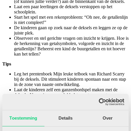
(of kunnen jullie verder?) aan de binnenkant van de deksels.
Laat een paar leerlingen de deksels verstoppen op het
schoolplein.
Start het spel met een rekenprobleem: “Oh nee, de getallenlijn
is niet compleet!”
De kinderen gaan op zoek naar de deksels en leggen ze op de
juiste plek.
Observeer en stel gerichte vragen om inzicht te krijgen. Hoe is
de herkenning van getalsymbolen, volgorde en inzicht in de
getallenlijn? Beheerst een kind de buurgetallen en tot hoever
kan het tellen?
Tips
Leg het prentenboek Mijn leuke telboek van Richard Scarry
bij de deksels. Dit stimuleert kinderen spontaan naar een stap
in de zone van naaste ontwikkeling.
Laat de kinderen zelf een ganzenbordspel maken met de
deksels. Voeg pionnen en dobbelstenen toe om extra
rekendoelen te stimuleren.
Gerelateerde artikelen
Toestemming
Details
Over