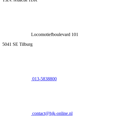
Locomotiefboulevard 101
5041 SE Tilburg
013-5838800
contact@hjk-online.nl