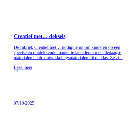
Creatief met… deksels
De rubriek Creatief met… nodigt je uit om kinderen op een
speelse en ontdekkende manier te laten leren met alledaagse
materialen en de ontwikkelingsmaterialen uit de klas. Ze zi...
Lees meer
07/10/2025