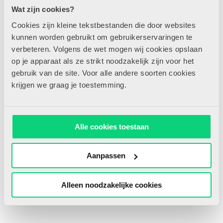
spiegelen op een raket, een kerstboom versieren, patronen
Wat zijn cookies?
maken op een paasei, een herfstblad vullen met kleuren, een
Cookies zijn kleine tekstbestanden die door websites
vlinder symmetrisch versieren of een auto versieren met
vormen.
kunnen worden gebruikt om gebruikerservaringen te
verbeteren. Volgens de wet mogen wij cookies opslaan
Tips
op je apparaat als ze strikt noodzakelijk zijn voor het
Koop een passpiegel bij de kringloopwinkel en laat de
gebruik van de site. Voor alle andere soorten cookies
kinderen daarop werken. Zo maken ze spelenderwijs kennis
krijgen we graag je toestemming.
met spiegelen en symmetrie.
Een theedoek of ruitjespapier als ondergrond kan een aanzet
geven tot het maken van een patroon.
Alle cookies toestaan
Aanpassen
Gerelateerde artikelen
Alleen noodzakelijke cookies