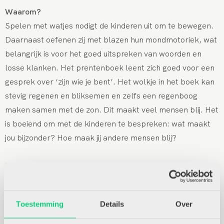
Waarom?
Spelen met watjes nodigt de kinderen uit om te bewegen.
Daarnaast oefenen zij met blazen hun mondmotoriek, wat
belangrijk is voor het goed uitspreken van woorden en
losse klanken. Het prentenboek leent zich goed voor een
gesprek over ‘zijn wie je bent’. Het wolkje in het boek kan
stevig regenen en bliksemen en zelfs een regenboog
maken samen met de zon. Dit maakt veel mensen blij. Het
is boeiend om met de kinderen te bespreken: wat maakt
jou bijzonder? Hoe maak jij andere mensen blij?
Tot slot: deze activiteit past ook goed in een thema waarin
kinderen leren over het weer en hoe regen ontstaat.
Toestemming
Details
Over
Beeld: FELT Creative Agency