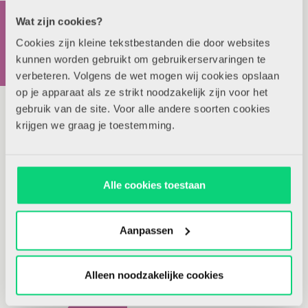
Wat zijn cookies?
We zijn erg benieuwd hoe jullie deze materialen
gebruiken in de groep en waarom! Deel je idee
Cookies zijn kleine tekstbestanden die door websites
kunnen worden gebruikt om gebruikerservaringen te
online en tag ons (@vakbladhjk).
verbeteren. Volgens de wet mogen wij cookies opslaan
op je apparaat als ze strikt noodzakelijk zijn voor het
Gerelateerde artikelen
gebruik van de site. Voor alle andere soorten cookies
krijgen we graag je toestemming.
Aan de slag met…
landkaarten
Alle cookies toestaan
Aanpassen
Creatief met… deksels
Alleen noodzakelijke cookies
Creatief met… bekers