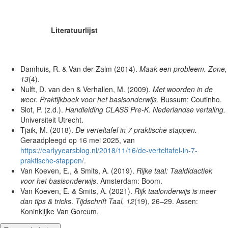
Literatuurlijst
Damhuis, R. & Van der Zalm (2014).
Maak een probleem.
Zone,
13
(4).
Nulft, D. van den & Verhallen, M. (2009).
Met woorden in de
weer. Praktijkboek voor het basisonderwijs
. Bussum: Coutinho.
Slot, P. (z.d.).
Handleiding CLASS Pre-K.
Nederlandse vertaling.
Universiteit Utrecht.
Tjaik, M. (2018).
De verteltafel in 7 praktische stappen.
Geraadpleegd op 16 mei 2025, van
https://earlyyearsblog.nl/2018/11/16/de-verteltafel-in-7-
praktische-stappen/
.
Van Koeven, E., & Smits, A. (2019).
Rijke taal: Taaldidactiek
voor het basisonderwijs
. Amsterdam: Boom.
Van Koeven, E. & Smits, A. (2021).
Rijk taalonderwijs is meer
dan tips & tricks
.
Tijdschrift Taal, 12
(19), 26–29. Assen:
Koninklijke Van Gorcum.