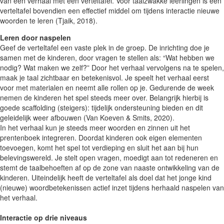
van een verhaal met een verteltafel. Voor taalzwakke leerlingen is een
verteltafel bovendien een effectief middel om tijdens interactie nieuwe
woorden te leren (Tjaik, 2018).
Leren door naspelen
Geef de verteltafel een vaste plek in de groep. De inrichting doe je
samen met de kinderen, door vragen te stellen als: “Wat hebben we
nodig? Wat maken we zelf?” Door het verhaal vervolgens na te spelen,
maak je taal zichtbaar en betekenisvol. Je speelt het verhaal eerst
voor met materialen en neemt alle rollen op je. Gedurende de week
nemen de kinderen het spel steeds meer over. Belangrijk hierbij is
goede scaffolding (steigers): tijdelijk ondersteuning bieden en dit
geleidelijk weer afbouwen (Van Koeven & Smits, 2020).
In het verhaal kun je steeds meer woorden en zinnen uit het
prentenboek integreren. Doordat kinderen ook eigen elementen
toevoegen, komt het spel tot verdieping en sluit het aan bij hun
belevingswereld. Je stelt open vragen, moedigt aan tot redeneren en
stemt de taalbehoeften af op de zone van naaste ontwikkeling van de
kinderen. Uiteindelijk heeft de verteltafel als doel dat het jonge kind
(nieuwe) woordbetekenissen actief inzet tijdens herhaald naspelen van
het verhaal.
Interactie op drie niveaus