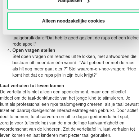
Benoemen van handelingen
Aanpassen
Koppel taal aan handelingen, zoals: “De rups eet van het blad.”
Herhaling en uitbreiding
Herhaal de reacties van de kinderen. Voeg rijke taal toe: “De
Alleen noodzakelijke cookies
rups transformeert zich tot vlinder.” Geef hints als een kind
vastloopt. Als het kind zegt: “De rups eet”, ondersteun het
taalgebruik dan: “Dat heb je goed gezien, de rups eet een kleine
rode appel.”
Open vragen stellen
Stel open vragen om reacties uit te lokken, met antwoorden die
bestaan uit meer dan één woord. “Wat gebeurt er met de rups
als hij nog meer gaat eten?” Stel waarom-en-hoe-vragen: “Hoe
komt het dat de rups pijn in zijn buik krijgt?”
Laat verhalen tot leven komen
De verteltafel is niet alleen een speelelement, maar een effectief
middel om de taal-denkfunctie van het jonge kind te stimuleren. Je
kunt als professional een rijke taalomgeving creëren, als je taal bewust
inzet en daarbij doelgerichte interactiestrategieën gebruikt. Door actief
deel te nemen, te observeren en uit te dagen gedurende het spel,
zorg je voor (uitbreiding) van de mondelinge taalvaardigheid en
woordenschat van de kinderen. Zet de verteltafel in, laat verhalen tot
leven komen en laat kinderen met plezier taal gebruiken.