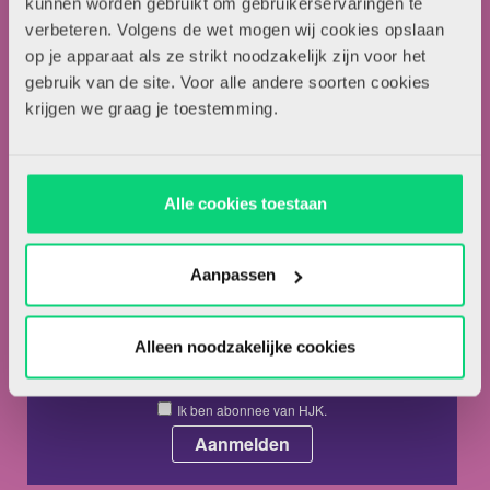
kunnen worden gebruikt om gebruikerservaringen te
verbeteren. Volgens de wet mogen wij cookies opslaan
Over HJK
op je apparaat als ze strikt noodzakelijk zijn voor het
Artikel insturen
gebruik van de site. Voor alle andere soorten cookies
Adverteren in HJK
krijgen we graag je toestemming.
Contact
Nieuwsbrief
Alle cookies toestaan
Meld je hieronder aan voor de nieuwsbrief van HJK
Aanpassen
Alleen noodzakelijke cookies
Ik ga akkoord met de
privacyvoorwaarden.
*
Ik ben abonnee van HJK.