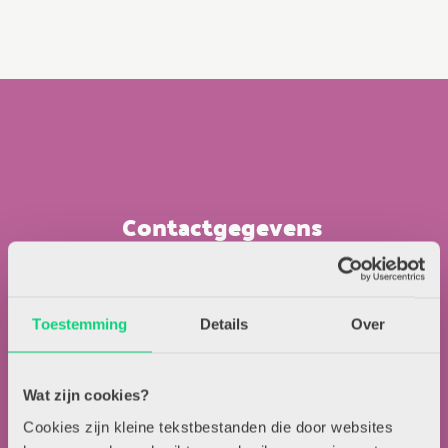
Contactgegevens
Uitgeverij Zwijsen
T.a.v. redactie HJK
Toestemming
Details
Over
Locomotiefboulevard 101
5041 SE Tilburg
013-5838800
Wat zijn cookies?
contact@hjk-online.nl
Cookies zijn kleine tekstbestanden die door websites