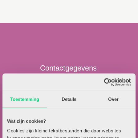
Contactgegevens
Uitgeverij Zwijsen
T.a.v. redactie HJK
Toestemming
Details
Over
Locomotiefboulevard 101
5041 SE Tilburg
013-5838800
Wat zijn cookies?
contact@hjk-online.nl
Cookies zijn kleine tekstbestanden die door websites