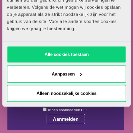
kunnen worden gebruikt om gebruikerservaringen te
verbeteren. Volgens de wet mogen wij cookies opslaan
Over HJK
op je apparaat als ze strikt noodzakelijk zijn voor het
Artikel insturen
gebruik van de site. Voor alle andere soorten cookies
Adverteren in HJK
krijgen we graag je toestemming.
Contact
Alle cookies toestaan
Nieuwsbrief
Meld je hieronder aan voor de nieuwsbrief van HJK
Aanpassen
Alleen noodzakelijke cookies
Ik ga akkoord met de
privacyvoorwaarden.
*
Ik ben abonnee van HJK.