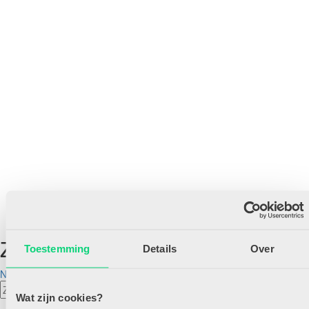
Zoeken
Toestemming
Details
Over
Neem contact op
Zoeken
Wat zijn cookies?