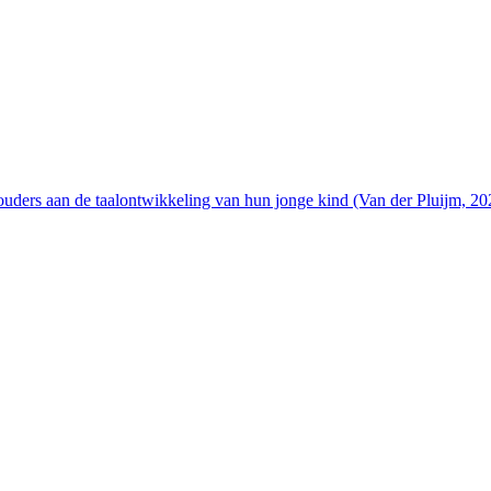
uders aan de taalontwikkeling van hun jonge kind (Van der Pluijm, 2020