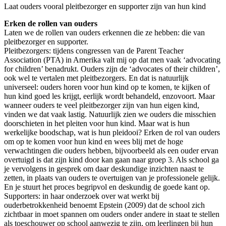
Laat ouders vooral pleitbezorger en supporter zijn van hun kind
Erken de rollen van ouders
Laten we de rollen van ouders erkennen die ze hebben: die van
pleitbezorger en supporter.
Pleitbezorgers: tijdens congressen van de Parent Teacher
Association (PTA) in Amerika valt mij op dat men vaak ‘advocating
for children’ benadrukt. Ouders zijn de ‘advocates of their children’,
ook wel te vertalen met pleitbezorgers. En dat is natuurlijk
universeel: ouders horen voor hun kind op te komen, te kijken of
hun kind goed les krijgt, eerlijk wordt behandeld, enzovoort. Maar
wanneer ouders te veel pleitbezorger zijn van hun eigen kind,
vinden we dat vaak lastig. Natuurlijk zien we ouders die misschien
doorschieten in het pleiten voor hun kind. Maar wat is hun
werkelijke boodschap, wat is hun pleidooi? Erken de rol van ouders
om op te komen voor hun kind en wees blij met de hoge
verwachtingen die ouders hebben, bijvoorbeeld als een ouder ervan
overtuigd is dat zijn kind door kan gaan naar groep 3. Als school ga
je vervolgens in gesprek om daar deskundige inzichten naast te
zetten, in plaats van ouders te overtuigen van je professionele gelijk.
En je stuurt het proces begripvol en deskundig de goede kant op.
Supporters: in haar onderzoek over wat werkt bij
ouderbetrokkenheid benoemt Epstein (2009) dat de school zich
zichtbaar in moet spannen om ouders onder andere in staat te stellen
als toeschouwer op school aanwezig te zijn, om leerlingen bij hun