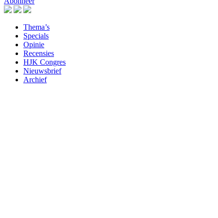
Abonneer
Thema’s
Specials
Opinie
Recensies
HJK Congres
Nieuwsbrief
Archief