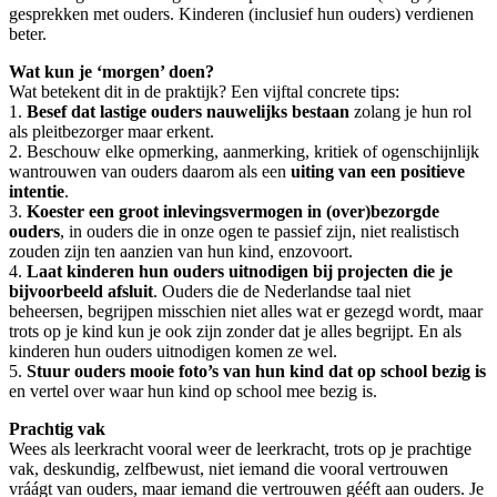
gesprekken met ouders. Kinderen (inclusief hun ouders) verdienen
beter.
Wat kun je ‘morgen’ doen?
Wat betekent dit in de praktijk? Een vijftal concrete tips:
1.
Besef dat lastige ouders nauwelijks bestaan
zolang je hun rol
als pleitbezorger maar erkent.
2. Beschouw elke opmerking, aanmerking, kritiek of ogenschijnlijk
wantrouwen van ouders daarom als een
uiting van een positieve
intentie
.
3.
Koester een groot inlevingsvermogen in (over)bezorgde
ouders
, in ouders die in onze ogen te passief zijn, niet realistisch
zouden zijn ten aanzien van hun kind, enzovoort.
4.
Laat kinderen hun ouders uitnodigen bij projecten die je
bijvoorbeeld afsluit
. Ouders die de Nederlandse taal niet
beheersen, begrijpen misschien niet alles wat er gezegd wordt, maar
trots op je kind kun je ook zijn zonder dat je alles begrijpt. En als
kinderen hun ouders uitnodigen komen ze wel.
5.
Stuur ouders mooie foto’s van hun kind dat op school bezig is
en vertel over waar hun kind op school mee bezig is.
Prachtig vak
Wees als leerkracht vooral weer de leerkracht, trots op je prachtige
vak, deskundig, zelfbewust, niet iemand die vooral vertrouwen
vráágt van ouders, maar iemand die vertrouwen gééft aan ouders. Je