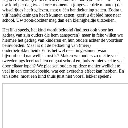
uw kind per dag twee korte momenten (ongeveer drie minuten) de
wisselrijtjes heeft gelezen, mag u één handtekening zetten. Zodra u
vijf handtekeningen heeft kunnen zetten, geeft u dit blad mee naar
school. Uw zoon/dochter mag dan een kleinigheidje uitzoeken.
Het lijkt speels, het kind wordt beloond (indirect ook voor het
gedrag van zijn ouders die hem aansporen), maar in feite willen we
hiermee het gedrag van kinderen en hun ouders achter de voordeur
beïnvloeden. Maar is dit de bedoeling van (meer)
ouderbetrokkenheid? En is het wel reëel in gezinnen waar
bijvoorbeeld nauwelijks rust is? Maken we ouders zo niet te veel
tweederangs leerkrachten en gaat school en thuis zo niet veel te veel
door elkaar lopen? We plaatsen ouders op deze manier wellicht te
veel in een controlepositie, wat een averechts effect kan hebben. En
ten slotte: moet een kind thuis juist niet vooral lekker spelen?