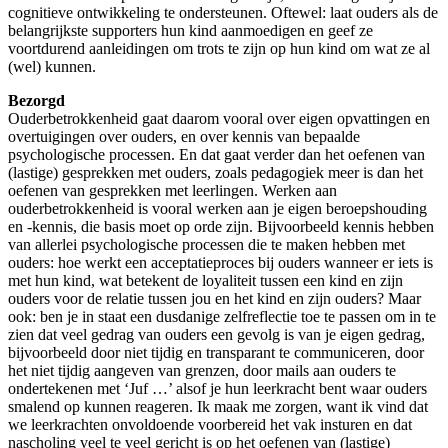
cognitieve ontwikkeling te ondersteunen. Oftewel: laat ouders als de
belangrijkste supporters hun kind aanmoedigen en geef ze
voortdurend aanleidingen om trots te zijn op hun kind om wat ze al
(wel) kunnen.
Bezorgd
Ouderbetrokkenheid gaat daarom vooral over eigen opvattingen en
overtuigingen over ouders, en over kennis van bepaalde
psychologische processen. En dat gaat verder dan het oefenen van
(lastige) gesprekken met ouders, zoals pedagogiek meer is dan het
oefenen van gesprekken met leerlingen. Werken aan
ouderbetrokkenheid is vooral werken aan je eigen beroepshouding
en -kennis, die basis moet op orde zijn. Bijvoorbeeld kennis hebben
van allerlei psychologische processen die te maken hebben met
ouders: hoe werkt een acceptatieproces bij ouders wanneer er iets is
met hun kind, wat betekent de loyaliteit tussen een kind en zijn
ouders voor de relatie tussen jou en het kind en zijn ouders? Maar
ook: ben je in staat een dusdanige zelfreflectie toe te passen om in te
zien dat veel gedrag van ouders een gevolg is van je eigen gedrag,
bijvoorbeeld door niet tijdig en transparant te communiceren, door
het niet tijdig aangeven van grenzen, door mails aan ouders te
ondertekenen met ‘Juf …’ alsof je hun leerkracht bent waar ouders
smalend op kunnen reageren. Ik maak me zorgen, want ik vind dat
we leerkrachten onvoldoende voorbereid het vak insturen en dat
nascholing veel te veel gericht is op het oefenen van (lastige)