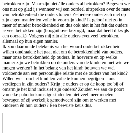
betrokken zijn. Maar zijn niet álle ouders al betrokken? Begeven we
ons niet op glad ijs wanneer wij een oordeel uitspreken over de mate
van betrokkenheid die ouders tonen? Zet iedere ouder zich niet op
zijn eigen manier ten volle in voor zijn kind? Ik geloof niet zo in
meer of minder betrokkenheid en dus ook niet in het feit dat ouders
te veel betrokken zijn (hooguit overbezorgd, maar dat heeft dikwijls
een oorzaak). Volgens mij zijn alle ouders evenveel betrokken,
allemaal op hun eigen manier.
Ik zou daarom de betekenis van het woord ouderbetrokkenheid
willen omdraaien: het gaat niet om de betrokkenheid ván ouders,
maar onze betrokkenheid óp ouders. In hoeverre en op welke
manier zijn we betrokken op de ouders van de kinderen met wie we
mogen werken? In het belang van het kind: bouwen we wel
voldoende aan een persoonlijke relatie met de ouders van het kind?
Willen we – om het kind ten volle te kunnen begrijpen – ons
verdiepen in zijn ouders? Krijg je ouders er op de koop toe bij of
omarm je het kind inclusief zijn ouders? Zouden we aan de poort
van elke pabo toekomstige studenten niet veel meer moeten
bevragen of zij werkelijk gemotiveerd zijn om te werken met
kinderen én hun ouders? Een bewuste keus dus.