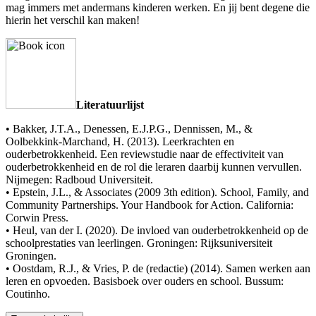
mag immers met andermans kinderen werken. En jij bent degene die
hierin het verschil kan maken!
Literatuurlijst
• Bakker, J.T.A., Denessen, E.J.P.G., Dennissen, M., &
Oolbekkink-Marchand, H. (2013). Leerkrachten en
ouderbetrokkenheid. Een reviewstudie naar de effectiviteit van
ouderbetrokkenheid en de rol die leraren daarbij kunnen vervullen.
Nijmegen: Radboud Universiteit.
• Epstein, J.L., & Associates (2009 3th edition). School, Family, and
Community Partnerships. Your Handbook for Action. California:
Corwin Press.
• Heul, van der I. (2020). De invloed van ouderbetrokkenheid op de
schoolprestaties van leerlingen. Groningen: Rijksuniversiteit
Groningen.
• Oostdam, R.J., & Vries, P. de (redactie) (2014). Samen werken aan
leren en opvoeden. Basisboek over ouders en school. Bussum:
Coutinho.