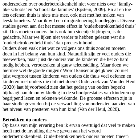
onderzoeken over ouderbetrokkenheid niet voor niets over ‘family-
like schools’ en ‘school-like families’ (Epstein, 2009). En af en toe
iets oefenen thuis is niets mis mee, ook niet met het maken van
leeskilometers. Maar ik wil een drogredenering blootleggen. Diverse
studies geven aan dat het meeste effect in ‘ouderbetrokkenheid thuis’
zit. Dus moeten ouders thuis ook hun steentje bijdragen, is de
gedachte. Maar we lijken niet verder te hebben gelezen wat die
‘ouderbetrokkenheid thuis’ dan precies inhoudt.
Ouders doen vaak niet wat ze volgens ons thuis zouden moeten
doen in het belang van hun kind. Natuurlijk zijn er veel ouders die
meewerken, maar juist de ouders van de kinderen die het zo hard
nodig hebben, veroorzaken al gauw teleurstelling. Maar doen we
hiermee wel de goede dingen? Wordt kansenongelijkheid zo niet
juist vergroot tussen kinderen van ouders die thuis veel oefenen en
kinderen met ouders die dat niet doen? Onderzoek van Van der Heul
(2020) laat bijvoorbeeld zien dat het gedrag van ouders beperkt
bijdraagt aan de ontwikkeling in de schoolprestaties van kinderen op
begrijpend lezen en rekenen-wiskunde. De grootste effecten zijn in
haar studie gevonden bij de verwachting van ouders ten aanzien van
het niveau van presteren van hun kind (Van der Heul, 2020).
Betrokken óp ouders
Op basis van mijn ervaring ben ik ervan overtuigd dat veel te maken
heeft met de invulling die we geven aan het woord
ouderbetrokkenheid. Ouderbetrokkenheid: ouders moeten (meer)